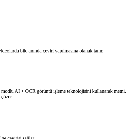
videolarda bile anında çeviri yapılmasına olanak tanır.
çok modlu AI + OCR görüntü işleme teknolojisini kullanarak metni,
 çözer.
e çevirisi sağlar.