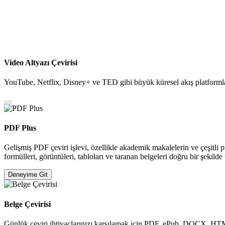
Video Altyazı Çevirisi
YouTube, Netflix, Disney+ ve TED gibi büyük küresel akış platformlarında
PDF Plus
Gelişmiş PDF çeviri işlevi, özellikle akademik makalelerin ve çeşitli
formülleri, görüntüleri, tabloları ve taranan belgeleri doğru bir şekild
Deneyime Git
Belge Çevirisi
Günlük çeviri ihtiyaçlarınızı karşılamak için PDF, ePub, DOCX, HTM