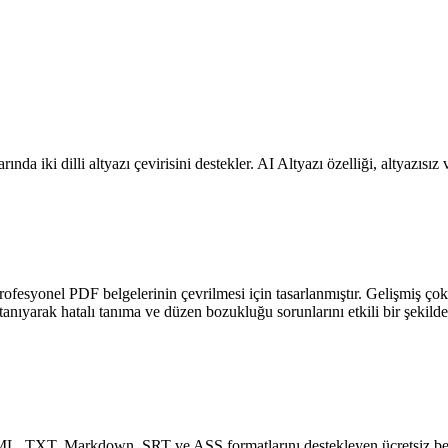
 iki dilli altyazı çevirisini destekler. AI Altyazı özelliği, altyazısız 
 profesyonel PDF belgelerinin çevrilmesi için tasarlanmıştır. Gelişmiş 
e tanıyarak hatalı tanıma ve düzen bozukluğu sorunlarını etkili bir şekilde
L, TXT, Markdown, SRT ve ASS formatlarını destekleyen ücretsiz belg