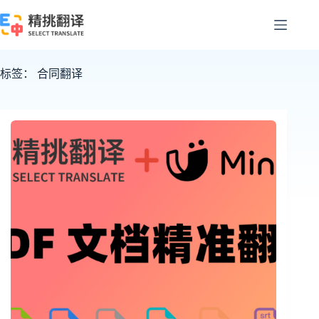
跳
至
内
容
标签：
合同翻译