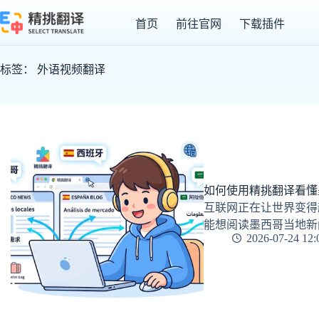
跳
首页
前往官网
下载插件
至
内
容
标签：
外语视频翻译
如何使用精挑翻译看懂
互联网正在让世界变得
能想阅读墨西哥当地新
2026-07-24 12: