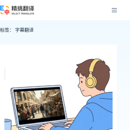
跳
至
内
容
标签：
字幕翻译