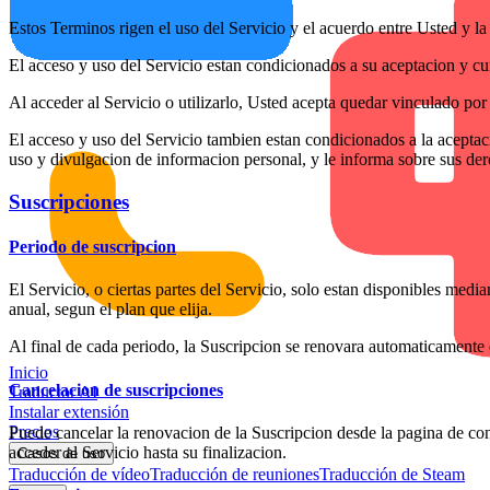
Estos Terminos rigen el uso del Servicio y el acuerdo entre Usted y l
El acceso y uso del Servicio estan condicionados a su aceptacion y cum
Al acceder al Servicio o utilizarlo, Usted acepta quedar vinculado por
El acceso y uso del Servicio tambien estan condicionados a la aceptac
uso y divulgacion de informacion personal, y le informa sobre sus der
Suscripciones
Periodo de suscripcion
El Servicio, o ciertas partes del Servicio, solo estan disponibles medi
anual, segun el plan que elija.
Al final de cada periodo, la Suscripcion se renovara automaticamente
Inicio
Cancelacion de suscripciones
Traductor AI
Instalar extensión
Precios
Puede cancelar la renovacion de la Suscripcion desde la pagina de co
acceder al Servicio hasta su finalizacion.
Casos de uso
Traducción de vídeo
Traducción de reuniones
Traducción de Steam