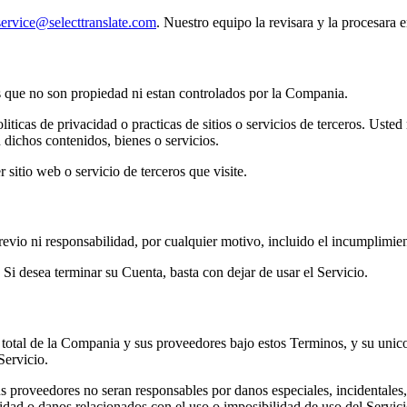
service@selecttranslate.com
. Nuestro equipo la revisara y la procesara 
os que no son propiedad ni estan controlados por la Compania.
ticas de privacidad o practicas de sitios o servicios de terceros. Uste
 dichos contenidos, bienes o servicios.
sitio web o servicio de terceros que visite.
vio ni responsabilidad, por cualquier motivo, incluido el incumplimie
 Si desea terminar su Cuenta, basta con dejar de usar el Servicio.
d total de la Compania y sus proveedores bajo estos Terminos, y su unic
Servicio.
 proveedores no seran responsables por danos especiales, incidentales, 
cidad o danos relacionados con el uso o imposibilidad de uso del Servic