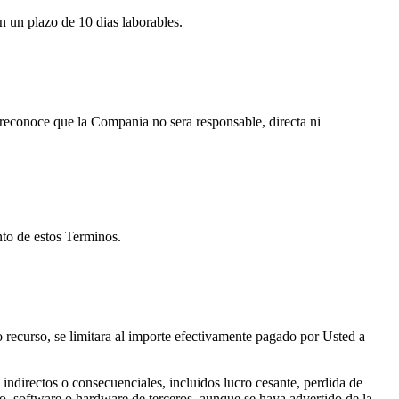
en un plazo de 10 dias laborables.
d reconoce que la Compania no sera responsable, directa ni
nto de estos Terminos.
o recurso, se limitara al importe efectivamente pagado por Usted a
indirectos o consecuenciales, incluidos lucro cesante, perdida de
io, software o hardware de terceros, aunque se haya advertido de la