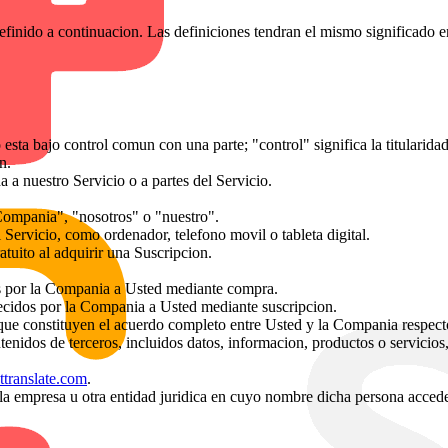
efinido a continuacion. Las definiciones tendran el mismo significado en
 esta bajo control comun con una parte; "control" significa la titularid
n.
 a nuestro Servicio o a partes del Servicio.
Compania", "nosotros" o "nuestro".
 Servicio, como ordenador, telefono movil o tableta digital.
atuito al adquirir una Suscripcion.
dos por la Compania a Usted mediante compra.
frecidos por la Compania a Usted mediante suscripcion.
 que constituyen el acuerdo completo entre Usted y la Compania respecto
ntenidos de terceros, incluidos datos, informacion, productos o servicio
cttranslate.com
.
o la empresa u otra entidad juridica en cuyo nombre dicha persona accede 