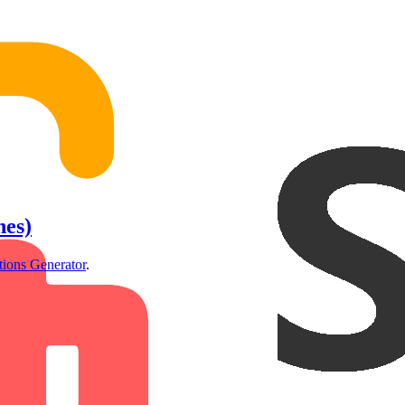
nes)
ions Generator
.