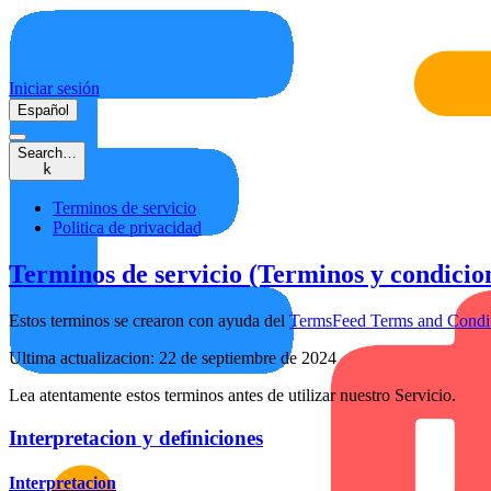
Iniciar sesión
Español
Search…
k
Terminos de servicio
Politica de privacidad
Terminos de servicio (Terminos y condicio
Estos terminos se crearon con ayuda del
TermsFeed Terms and Condit
Ultima actualizacion: 22 de septiembre de 2024
Lea atentamente estos terminos antes de utilizar nuestro Servicio.
Interpretacion y definiciones
Interpretacion