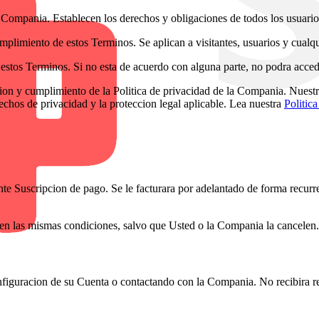
a Compania. Establecen los derechos y obligaciones de todos los usuarios
plimiento de estos Terminos. Se aplican a visitantes, usuarios y cualqui
 estos Terminos. Si no esta de acuerdo con alguna parte, no podra acced
ion y cumplimiento de la Politica de privacidad de la Compania. Nuestra 
echos de privacidad y la proteccion legal aplicable. Lea nuestra
Politic
ante Suscripcion de pago. Se le facturara por adelantado de forma recurr
 en las mismas condiciones, salvo que Usted o la Compania la cancelen.
nfiguracion de su Cuenta o contactando con la Compania. No recibira r