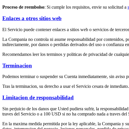
Proceso de reembolso
: Si cumple los requisitos, envie su solicitud a
Enlaces a otros sitios web
El Servicio puede contener enlaces a sitios web o servicios de tercer
La Compania no controla ni asume responsabilidad por contenidos, poli
indirectamente, por danos o perdidas derivados del uso o confianza en
Recomendamos leer los terminos y politicas de privacidad de cualquier 
Terminacion
Podemos terminar o suspender su Cuenta inmediatamente, sin aviso pre
Tras la terminacion, su derecho a usar el Servicio cesara de inmediato.
Limitacion de responsabilidad
Sin perjuicio de los danos que Usted pudiera sufrir, la responsabilida
traves del Servicio o a 100 USD si no ha comprado nada a traves del 
En la maxima medida permitida por la ley aplicable, la Compania y sus
datos, interrupcion del negocio, lesiones personales, perdida de priva