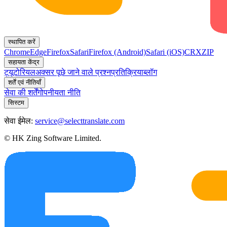
स्थापित करें
Chrome
Edge
Firefox
Safari
Firefox (Android)
Safari (iOS)
CRX
ZIP
सहायता केंद्र
ट्यूटोरियल
अक्सर पूछे जाने वाले प्रश्न
प्रतिक्रिया
ब्लॉग
शर्तें एवं नीतियाँ
सेवा की शर्तें
गोपनीयता नीति
सिस्टम
सेवा ईमेल:
service@selecttranslate.com
© HK Zing Software Limited.