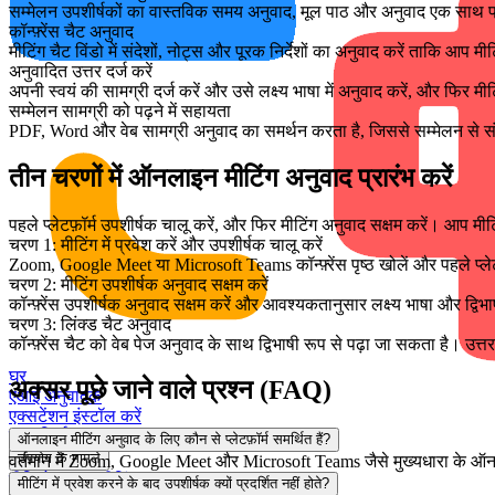
सम्मेलन उपशीर्षकों का वास्तविक समय अनुवाद, मूल पाठ और अनुवाद एक साथ प्र
कॉन्फ़्रेंस चैट अनुवाद
मीटिंग चैट विंडो में संदेशों, नोट्स और पूरक निर्देशों का अनुवाद करें ताकि आप
अनुवादित उत्तर दर्ज करें
अपनी स्वयं की सामग्री दर्ज करें और उसे लक्ष्य भाषा में अनुवाद करें, और फिर म
सम्मेलन सामग्री को पढ़ने में सहायता
PDF, Word और वेब सामग्री अनुवाद का समर्थन करता है, जिससे सम्मेलन से 
तीन चरणों में ऑनलाइन मीटिंग अनुवाद प्रारंभ करें
पहले प्लेटफ़ॉर्म उपशीर्षक चालू करें, और फिर मीटिंग अनुवाद सक्षम करें। आप मीटि
चरण 1: मीटिंग में प्रवेश करें और उपशीर्षक चालू करें
Zoom, Google Meet या Microsoft Teams कॉन्फ़्रेंस पृष्ठ खोलें और पहले प्लेटफ
चरण 2: मीटिंग उपशीर्षक अनुवाद सक्षम करें
कॉन्फ़्रेंस उपशीर्षक अनुवाद सक्षम करें और आवश्यकतानुसार लक्ष्य भाषा और द्विभा
चरण 3: लिंक्ड चैट अनुवाद
कॉन्फ़्रेंस चैट को वेब पेज अनुवाद के साथ द्विभाषी रूप से पढ़ा जा सकता है। उ
घर
अक्सर पूछे जाने वाले प्रश्न (FAQ)
एआई अनुवादक
एक्सटेंशन इंस्टॉल करें
मूल्य निर्धारण
ऑनलाइन मीटिंग अनुवाद के लिए कौन से प्लेटफ़ॉर्म समर्थित हैं?
उपयोग के मामले
वर्तमान में Zoom, Google Meet और Microsoft Teams जैसे मुख्यधारा के ऑनला
वीडियो अनुवाद
मीटिंग अनुवाद
Steam अनुवाद
मीटिंग में प्रवेश करने के बाद उपशीर्षक क्यों प्रदर्शित नहीं होते?