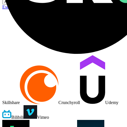
Aiuto
Esercitazione
Feedback
Skillshare
Crunchyroll
Udemy
Bilibili
Vimeo