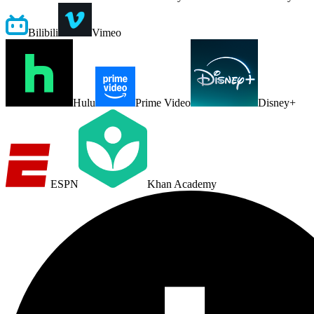
Bilibili
Vimeo
Hulu
Prime Video
Disney+
ESPN
Khan Academy