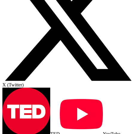
X (Twitter)
TED
YouTube