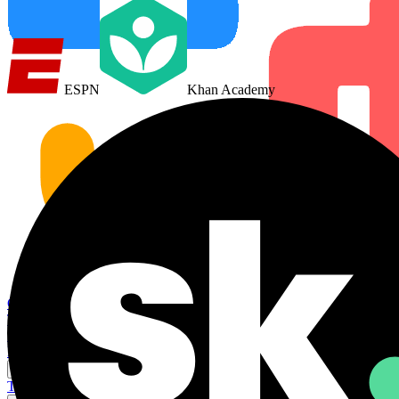
ESPN
Khan Academy
Casa
Traduttore AI
Installa estensione
Prezzi
Casi d'uso
Traduzione video
Traduzione riunioni
Traduzione Steam