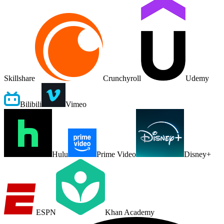
Skillshare
Crunchyroll
Udemy
Bilibili
Vimeo
Hulu
Prime Video
Disney+
ESPN
Khan Academy