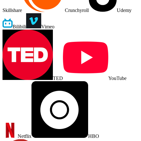
Skillshare
Crunchyroll
Udemy
Bilibili
Vimeo
TED
YouTube
Netflix
HBO