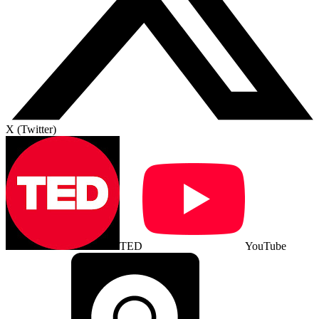
X (Twitter)
TED
YouTube