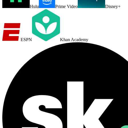
Hulu
Prime Video
Disney+
ESPN
Khan Academy