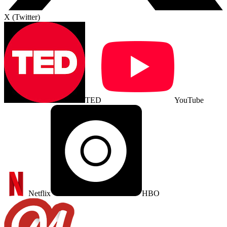
X (Twitter)
TED
YouTube
Netflix
HBO