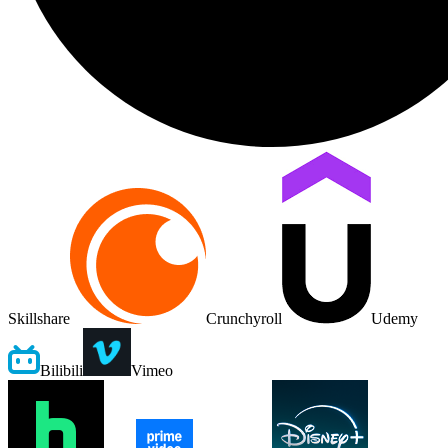
Skillshare
Crunchyroll
Udemy
Bilibili
Vimeo