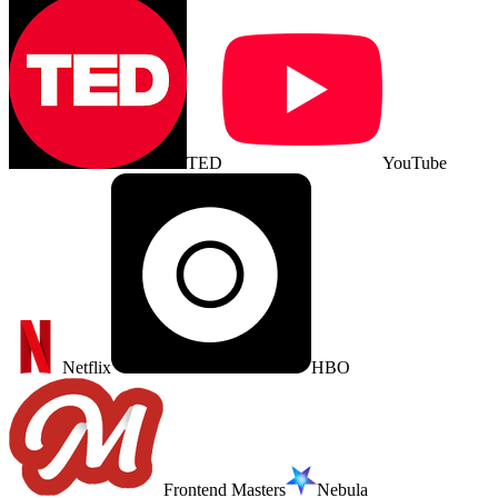
TED
YouTube
Netflix
HBO
Frontend Masters
Nebula