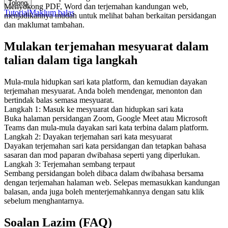
Tolong
Menyokong PDF, Word dan terjemahan kandungan web,
Tutorial
Maklum balas
menjadikannya mudah untuk melihat bahan berkaitan persidangan
dan maklumat tambahan.
Mulakan terjemahan mesyuarat dalam
talian dalam tiga langkah
Mula-mula hidupkan sari kata platform, dan kemudian dayakan
terjemahan mesyuarat. Anda boleh mendengar, menonton dan
bertindak balas semasa mesyuarat.
Langkah 1: Masuk ke mesyuarat dan hidupkan sari kata
Buka halaman persidangan Zoom, Google Meet atau Microsoft
Teams dan mula-mula dayakan sari kata terbina dalam platform.
Langkah 2: Dayakan terjemahan sari kata mesyuarat
Dayakan terjemahan sari kata persidangan dan tetapkan bahasa
sasaran dan mod paparan dwibahasa seperti yang diperlukan.
Langkah 3: Terjemahan sembang terpaut
Sembang persidangan boleh dibaca dalam dwibahasa bersama
dengan terjemahan halaman web. Selepas memasukkan kandungan
balasan, anda juga boleh menterjemahkannya dengan satu klik
sebelum menghantarnya.
Soalan Lazim (FAQ)