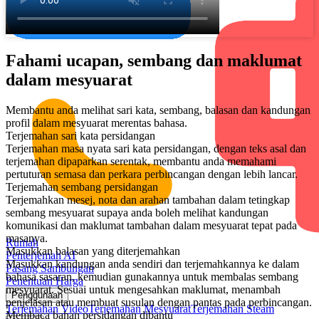
Fahami ucapan, sembang dan maklumat
dalam mesyuarat
Membantu anda melihat sari kata, sembang, balasan dan kandungan
profil dalam mesyuarat merentas bahasa.
Terjemahan sari kata persidangan
Terjemahan masa nyata sari kata persidangan, dengan teks asal dan
terjemahan dipaparkan serentak, membantu anda memahami
pertuturan semasa dan perkara perbincangan dengan lebih lancar.
Terjemahan sembang persidangan
Terjemahkan mesej, nota dan arahan tambahan dalam tetingkap
sembang mesyuarat supaya anda boleh melihat kandungan
komunikasi dan maklumat tambahan dalam mesyuarat tepat pada
masanya.
Rumah
Masukkan balasan yang diterjemahkan
Penterjemah AI
Masukkan kandungan anda sendiri dan terjemahkannya ke dalam
Pasang Sambungan
bahasa sasaran, kemudian gunakannya untuk membalas sembang
Penentuan Harga
mesyuarat. Sesuai untuk mengesahkan maklumat, menambah
Penggunaan
penjelasan atau membuat susulan dengan pantas pada perbincangan.
Terjemahan Video
Terjemahan Mesyuarat
Terjemahan Steam
Membaca bahan persidangan dibantu