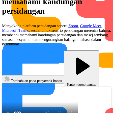
memahami kandungan
persidangan
Menyokong platform persidangan seperti
Zoom
,
Google Meet
,
Microsoft Teams
, sesuai untuk senario persidangan merentas bahasa,
membantu memahami kandungan persidangan dan mesej sembang
semasa mesyuarat, dan mengurangkan halangan bahasa dalam
komunikasi.
Tambahkan pada penyemak imbas
Tonton demo pantas