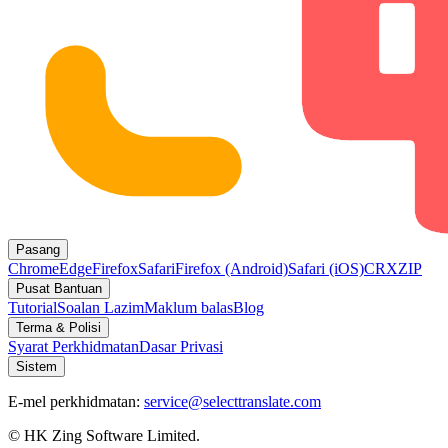
Pasang
Chrome
Edge
Firefox
Safari
Firefox (Android)
Safari (iOS)
CRX
ZIP
Pusat Bantuan
Tutorial
Soalan Lazim
Maklum balas
Blog
Terma & Polisi
Syarat Perkhidmatan
Dasar Privasi
Sistem
E-mel perkhidmatan:
service@selecttranslate.com
© HK Zing Software Limited.