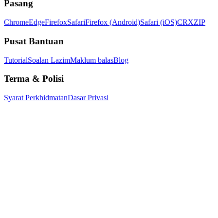
Pasang
Chrome
Edge
Firefox
Safari
Firefox (Android)
Safari (iOS)
CRX
ZIP
Pusat Bantuan
Tutorial
Soalan Lazim
Maklum balas
Blog
Terma & Polisi
Syarat Perkhidmatan
Dasar Privasi