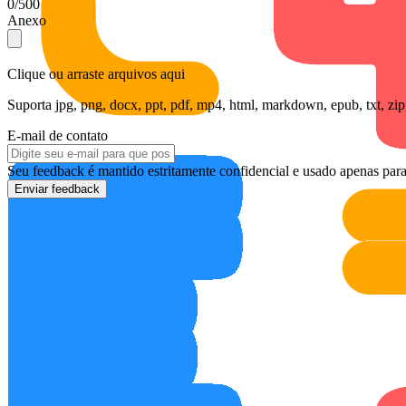
0/500
Anexo
Clique ou arraste arquivos aqui
Suporta jpg, png, docx, ppt, pdf, mp4, html, markdown, epub, txt, zip
E-mail de contato
Seu feedback é mantido estritamente confidencial e usado apenas pa
Enviar feedback