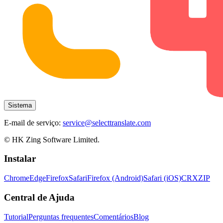
Sistema
E-mail de serviço:
service@selecttranslate.com
© HK Zing Software Limited.
Instalar
Chrome
Edge
Firefox
Safari
Firefox (Android)
Safari (iOS)
CRX
ZIP
Central de Ajuda
Tutorial
Perguntas frequentes
Comentários
Blog