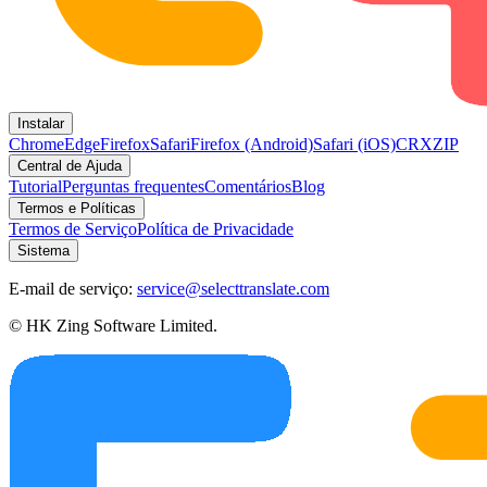
Instalar
Chrome
Edge
Firefox
Safari
Firefox (Android)
Safari (iOS)
CRX
ZIP
Central de Ajuda
Tutorial
Perguntas frequentes
Comentários
Blog
Termos e Políticas
Termos de Serviço
Política de Privacidade
Sistema
E-mail de serviço:
service@selecttranslate.com
© HK Zing Software Limited.