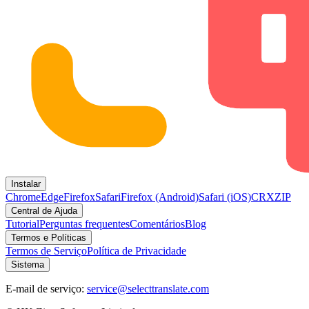
Instalar
Chrome
Edge
Firefox
Safari
Firefox (Android)
Safari (iOS)
CRX
ZIP
Central de Ajuda
Tutorial
Perguntas frequentes
Comentários
Blog
Termos e Políticas
Termos de Serviço
Política de Privacidade
Sistema
E-mail de serviço:
service@selecttranslate.com