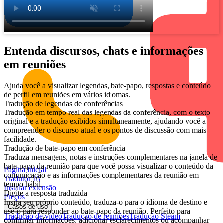
Entenda discursos, chats e informações
em reuniões
Ajuda você a visualizar legendas, bate-papo, respostas e conteúdo
de perfil em reuniões em vários idiomas.
Tradução de legendas de conferências
Tradução em tempo real das legendas da conferência, com o texto
original e a tradução exibidos simultaneamente, ajudando você a
compreender o discurso atual e os pontos de discussão com mais
facilidade.
Tradução de bate-papo em conferência
Traduza mensagens, notas e instruções complementares na janela de
bate-papo da reunião para que você possa visualizar o conteúdo da
Página inicial
comunicação e as informações complementares da reunião em
Tradutor IA
tempo hábil.
Instalar extensão
Digite a resposta traduzida
Preços
Insira seu próprio conteúdo, traduza-o para o idioma de destino e
Casos de uso
use-o para responder ao bate-papo da reunião. Perfeito para
Tradução de vídeo
Tradução de reuniões
Tradução Steam
confirmar informações, adicionar esclarecimentos ou acompanhar