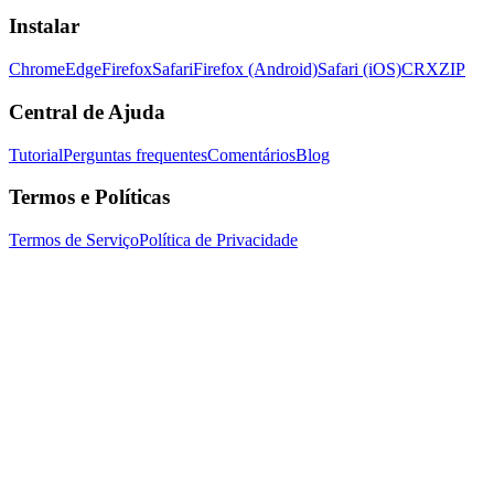
Instalar
Chrome
Edge
Firefox
Safari
Firefox (Android)
Safari (iOS)
CRX
ZIP
Central de Ajuda
Tutorial
Perguntas frequentes
Comentários
Blog
Termos e Políticas
Termos de Serviço
Política de Privacidade