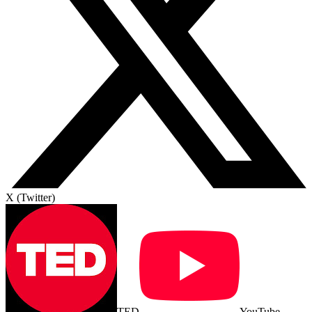
X (Twitter)
TED
YouTube