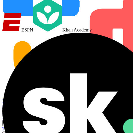
ESPN
Khan Academy
Página inicial
Tradutor IA
Instalar extensão
Preços
Casos de uso
Tradução de vídeo
Tradução de reuniões
Tradução Steam