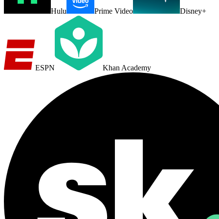
Hulu
Prime Video
Disney+
ESPN
Khan Academy