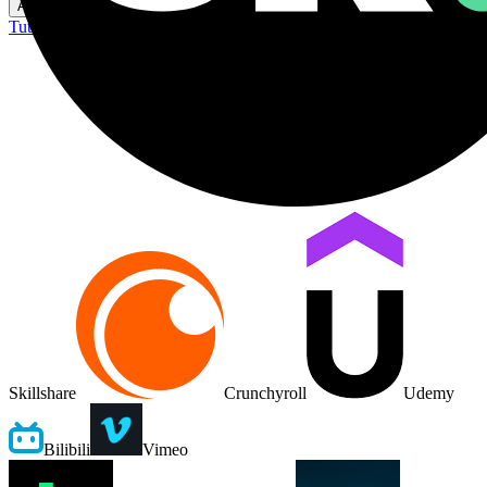
Ajuda
Tutorial
Comentários
Skillshare
Crunchyroll
Udemy
Bilibili
Vimeo