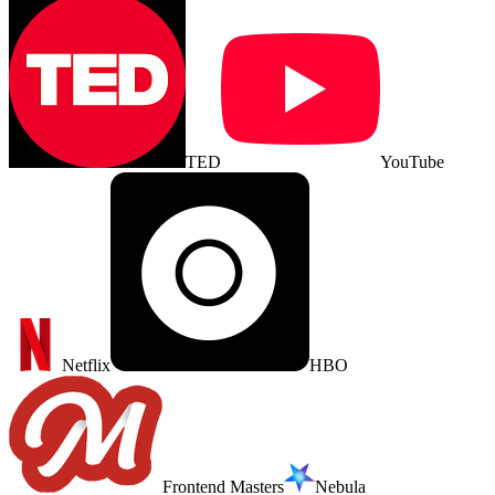
TED
YouTube
Netflix
HBO
Frontend Masters
Nebula