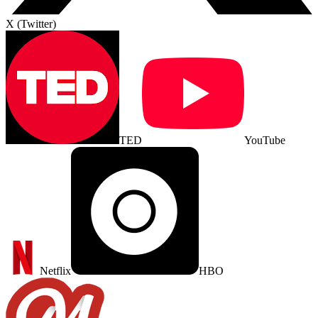
X (Twitter)
TED
YouTube
Netflix
HBO