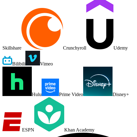
Skillshare
Crunchyroll
Udemy
Bilibili
Vimeo
Hulu
Prime Video
Disney+
ESPN
Khan Academy