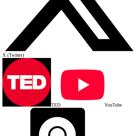
X (Twitter)
TED
YouTube