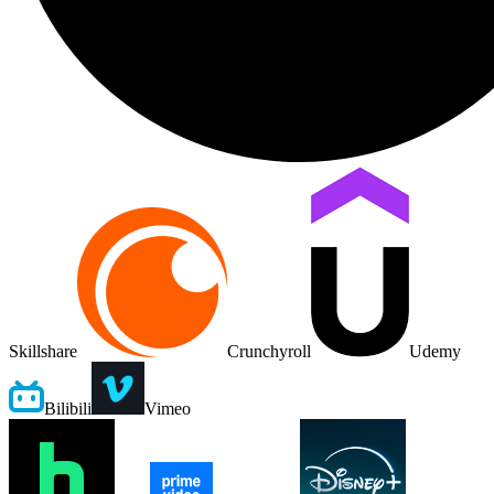
Skillshare
Crunchyroll
Udemy
Bilibili
Vimeo