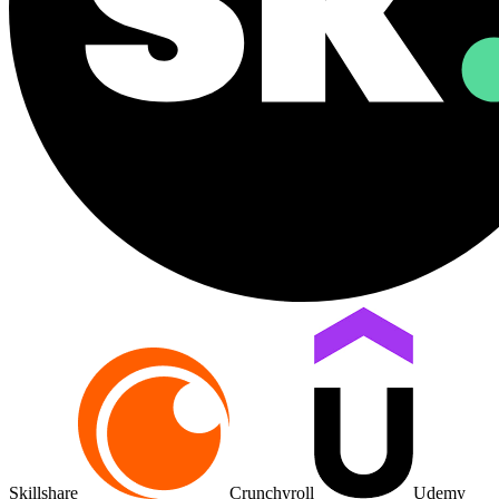
Skillshare
Crunchyroll
Udemy