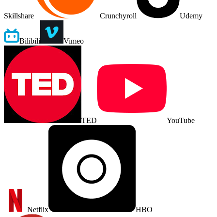
Skillshare
Crunchyroll
Udemy
Bilibili
Vimeo
TED
YouTube
Netflix
HBO