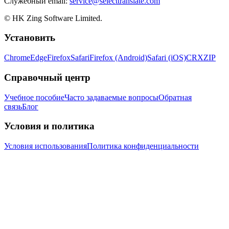
Служебный email:
service@selecttranslate.com
© HK Zing Software Limited.
Установить
Chrome
Edge
Firefox
Safari
Firefox (Android)
Safari (iOS)
CRX
ZIP
Справочный центр
Учебное пособие
Часто задаваемые вопросы
Обратная
связь
Блог
Условия и политика
Условия использования
Политика конфиденциальности