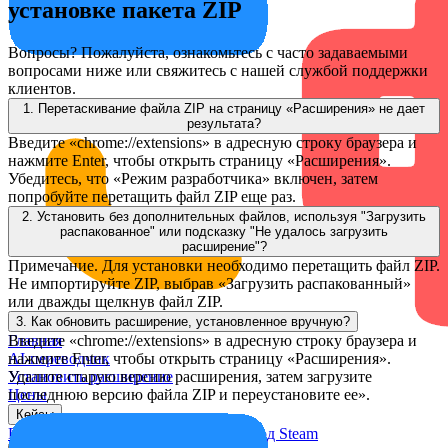
установке пакета ZIP
Вопросы? Пожалуйста, ознакомьтесь с часто задаваемыми
вопросами ниже или свяжитесь с нашей службой поддержки
клиентов.
1. Перетаскивание файла ZIP на страницу «Расширения» не дает
результата?
Введите «chrome://extensions» в адресную строку браузера и
нажмите Enter, чтобы открыть страницу «Расширения».
Убедитесь, что «Режим разработчика» включен, затем
попробуйте перетащить файл ZIP еще раз.
2. Установить без дополнительных файлов, используя "Загрузить
распакованное" или подсказку "Не удалось загрузить
расширение"?
Примечание. Для установки необходимо перетащить файл ZIP.
Не импортируйте ZIP, выбрав «Загрузить распакованный»
или дважды щелкнув файл ZIP.
3. Как обновить расширение, установленное вручную?
Главная
Введите «chrome://extensions» в адресную строку браузера и
AI-переводчик
нажмите Enter, чтобы открыть страницу «Расширения».
Установить расширение
Удалите старую версию расширения, затем загрузите
Цены
последнюю версию файла ZIP и переустановите ее».
Кейсы
Перевод видео
Перевод встреч
Перевод Steam