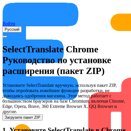
Войти
Русский
SelectTranslate Chrome
Руководство по установке
расширения (пакет ZIP)
Установите SelectTranslate вручную, используя пакет ZIP,
чтобы опробовать новейшие функции разработки, не
дожидаясь одобрения магазина. Этот метод работает с
большинством браузеров на базе Chromium, включая Chrome,
Edge, Opera, Brave, 360 Extreme Browser X, QQ Browser и
другие.
Загрузите пакет ZIP
1. Установите SelectTranslate в Chrome