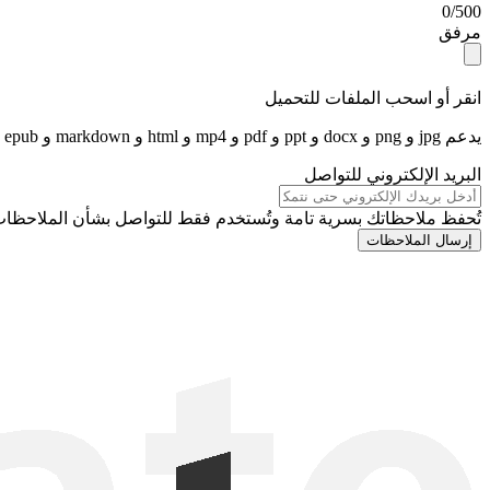
0/500
مرفق
انقر أو اسحب الملفات للتحميل
يدعم jpg و png و docx و ppt و pdf و mp4 و html و markdown و epub و txt و zip و srt و ass و vtt وغيرها. الحد الأقصى 10 ميجابايت.
البريد الإلكتروني للتواصل
تُحفظ ملاحظاتك بسرية تامة وتُستخدم فقط للتواصل بشأن الملاحظات
إرسال الملاحظات