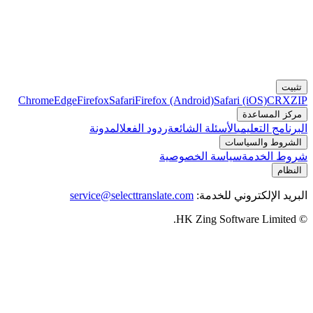
تثبيت
Chrome
Edge
Firefox
Safari
Firefox (Android)
Safari (iOS)
CRX
ZIP
مركز المساعدة
البرنامج التعليمي
الأسئلة الشائعة
ردود الفعل
المدونة
الشروط والسياسات
شروط الخدمة
سياسة الخصوصية
النظام
البريد الإلكتروني للخدمة:
service@selecttranslate.com
© HK Zing Software Limited.