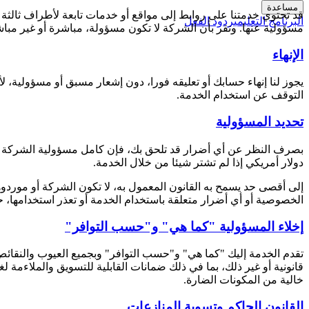
مساعدة
قد تحتوي خدمتنا على روابط إلى مواقع أو خدمات تابعة لأطراف ثالثة 
البرنامج التعليمي
ردود الفعل
مسؤولية عنها. وتقر بأن الشركة لا تكون مسؤولة، مباشرة أو غير مباش
الإنهاء
يجوز لنا إنهاء حسابك أو تعليقه فورا، دون إشعار مسبق أو مسؤولية،
التوقف عن استخدام الخدمة.
تحديد المسؤولية
دولار أمريكي إذا لم تشتر شيئا من خلال الخدمة.
إلى أقصى حد يسمح به القانون المعمول به، لا تكون الشركة أو موردوه
الخصوصية أو أي أضرار متعلقة باستخدام الخدمة أو تعذر استخدامها، حتى
إخلاء المسؤولية "كما هي" و"حسب التوافر"
تقدم الخدمة إليك "كما هي" و"حسب التوافر" وبجميع العيوب والنقائ
قانونية أو غير ذلك، بما في ذلك ضمانات القابلية للتسويق والملاءمة 
خالية من المكونات الضارة.
القانون الحاكم وتسوية المنازعات