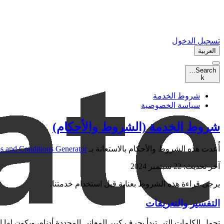
تسجيل الدخول
العربية
Search…
k
شروط الخدمة
سياسة الخصوصية
شروط الخدمة (الشروط والأحكام)
أُعدت هذه الشروط والأحكام بالاستعانة بـ
 and Conditions Generator
آخر تحديث: 22 سبتمبر 2024
يرجى قراءة هذه الشروط بعناية قبل استخدام خدمتنا.
التفسير والتعريفات
تحمل الكلمات التي تبدأ بحرف كبير المعاني المحددة أدناه، ويكون لها