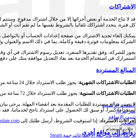
الاشتراكات
قد لا تتاح الخدمة أو بعض أجزائها إلا من خلال اشتراك مدفوع. وستتم
كل فترة، يتجدد اشتراكك تلقائيا بالشروط نفسها ما لم تقم أنت أو الشرك
يمكنك إلغاء تجديد الاشتراك من صفحة إعدادات الحساب أو بالتواصل مع
الشركة بمعلومات فوترة دقيقة وكاملة، بما في ذلك الاسم والعنوان و
يجوز للشركة، وفق تقديرها المنفرد، تعديل رسوم الاشتراك في أي وقت. 
استمرارك في استخدام الخدمة بعد نفاذ التعديل موافقة منك على دفع 
المبالغ المستردة
الطلبات/الاشتراكات الشهرية
: يجوز طلب الاسترداد خلال 24 ساعة من الشراء الأول.
الطلبات/الاشتراكات السنوية
: يجوز طلب الاسترداد خلال 72 ساعة من الشراء الأول.
لا تصدر مبالغ مستردة للطلبات المقدمة بعد انقضاء المهلة. يرجى بيان 
الصفحة الرئيسية
استخداما كبيرا، أو سبق لك الحصول على استرداد ناجح لخدماتنا، فقد 
مترجم AI
تثبيت الإضافة
إجراءات الاسترداد
: إذا استوفيت الشروط، أرسل طلبك إلى
nslate.com
التسعير
حالات الاستخدام
روابط إلى مواقع أخرى
ترجمة الفيديو
ترجمة الاجتماعات
ترجمة Steam