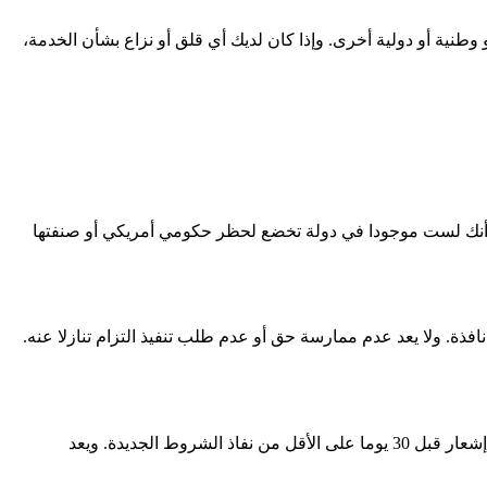
وطنية أو دولية أخرى. وإذا كان لديك أي قلق أو نزاع بشأن الخدمة،
درالية الأمريكية، فإن خدمتنا تعد "Commercial Item" بالمعنى الوارد في 48 C.F.R. §2.101. وتقر وتضمن أنك لست موجودا في دولة تخضع لحظر حكومي أمريكي أو صنفتها
فذة. ولا يعد عدم ممارسة حق أو عدم طلب تنفيذ التزام تنازلا عنه.
نحتفظ بالحق في تعديل هذه الشروط أو استبدالها في أي وقت وفقا لتقديرنا المنفرد. وإذا كان التعديل جوهريا، فسنبذل جهودا معقولة لتقديم إشعار قبل 30 يوما على الأقل من نفاذ الشروط الجديدة. ويعد