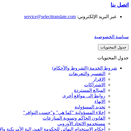
اتصل بنا
عبر البريد الإلكتروني:
service@selecttranslate.com
سياسة الخصوصية
جدول المحتويات
جدول المحتويات
شروط الخدمة (الشروط والأحكام)
التفسير والتعريفات
الإقرار
الاشتراكات
المبالغ المستردة
روابط إلى مواقع أخرى
الإنهاء
تحديد المسؤولية
إخلاء المسؤولية "كما هي" و"حسب التوافر"
القانون الحاكم وتسوية المنازعات
مستخدمو الاتحاد الأوروبي
أحكام الاستخدام النهائي للحكومة الفيدرالية الأمريكية وال