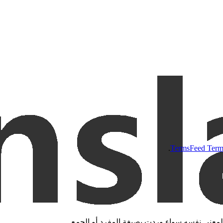
.
TermsFeed Terms
 المعنى نفسه سواء وردت بصيغة المفرد أو الجمع.