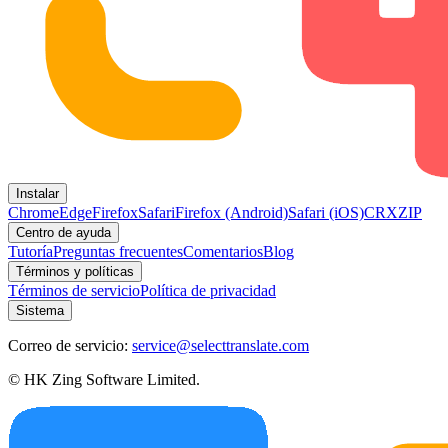
Instalar
Chrome
Edge
Firefox
Safari
Firefox (Android)
Safari (iOS)
CRX
ZIP
Centro de ayuda
Tutoría
Preguntas frecuentes
Comentarios
Blog
Términos y políticas
Términos de servicio
Política de privacidad
Sistema
Correo de servicio:
service@selecttranslate.com
© HK Zing Software Limited.