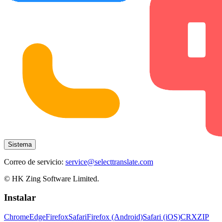
Sistema
Correo de servicio:
service@selecttranslate.com
© HK Zing Software Limited.
Instalar
Chrome
Edge
Firefox
Safari
Firefox (Android)
Safari (iOS)
CRX
ZIP