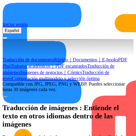
Iniciar sesión
Español
Traducción de documentos
Rápido｜Documentos｜E-books
PDF
Plus
Trabajos académicos｜PDF escaneados
Traducción de
imágenes
Imágenes de negocios｜Cómics
Traducción de
texto
Comparación multimodelo y selección óptima
Compatible con JPG, JPEG, PNG y WEBP. Puedes seleccionar
hasta 30 imágenes cada vez.
Traducción de imágenes
: Entiende el
texto en otros idiomas dentro de las
imágenes