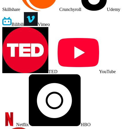
Skillshare
Crunchyroll
Udemy
Bilibili
Vimeo
TED
YouTube
Netflix
HBO