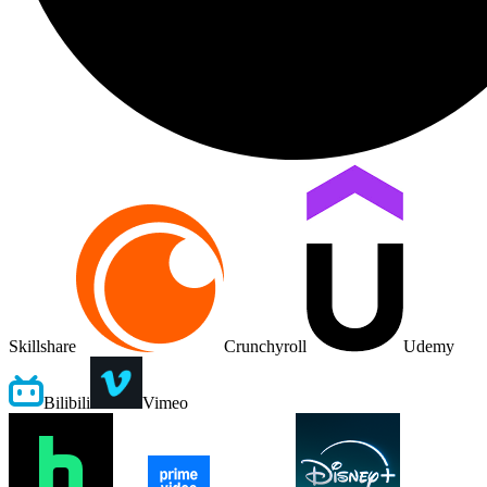
Skillshare
Crunchyroll
Udemy
Bilibili
Vimeo