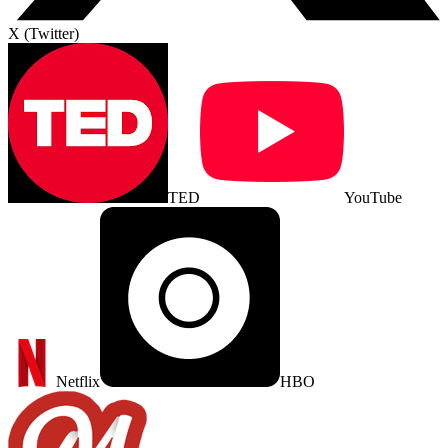
X (Twitter)
TED
YouTube
Netflix
HBO