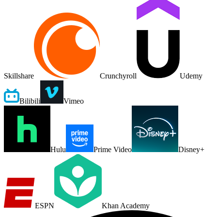
Skillshare
Crunchyroll
Udemy
Bilibili
Vimeo
Hulu
Prime Video
Disney+
ESPN
Khan Academy