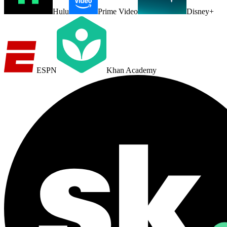
Hulu
Prime Video
Disney+
ESPN
Khan Academy