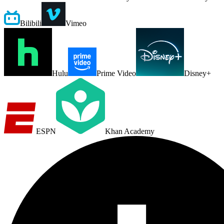
Bilibili
Vimeo
Hulu
Prime Video
Disney+
ESPN
Khan Academy