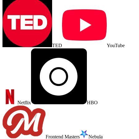
TED
YouTube
Netflix
HBO
Frontend Masters
Nebula