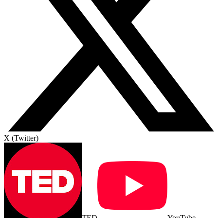
X (Twitter)
TED
YouTube