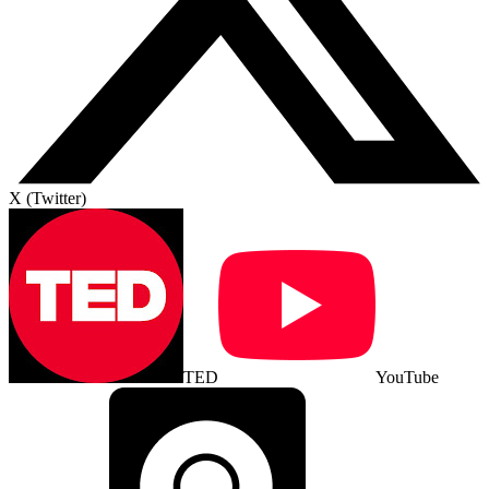
X (Twitter)
TED
YouTube