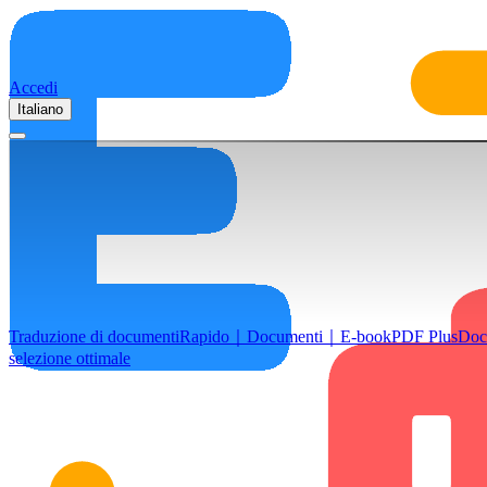
Accedi
Italiano
Traduzione di documenti
Rapido｜Documenti｜E-book
PDF Plus
Doc
selezione ottimale