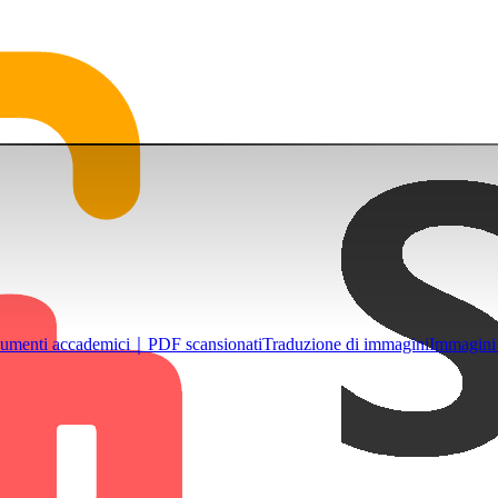
umenti accademici｜PDF scansionati
Traduzione di immagini
Immagini