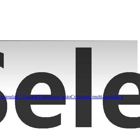
 aziendali｜Fumetti
Traduzione testo
Confronto multi-modello e