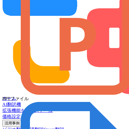
ホーム
PPTファイル
AI翻訳機
拡張機能をインストール
価格設定
活用事例