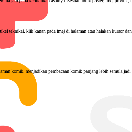
ula jadi pada kedudukan asalnya. Sesuai untuk poster, imej produk, i
tikel teknikal, klik kanan pada imej di halaman atau halakan kursor da
laman komik, menjadikan pembacaan komik panjang lebih semula jadi 