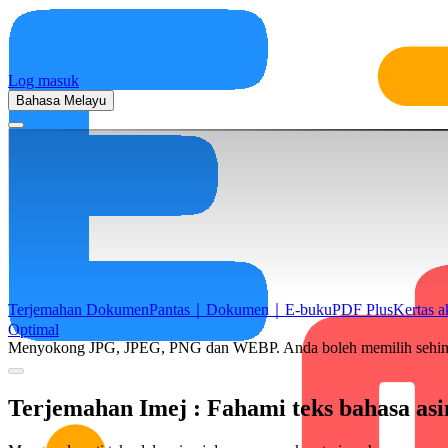
Log masuk
Bahasa Melayu
Terjemahan Dokumen
Pantas｜Dokumen｜E-buku
PDF Plus
Kertas 
Optimal
Menyokong JPG, JPEG, PNG dan WEBP. Anda boleh memilih sehingga
Terjemahan Imej
: Fahami teks bahasa as