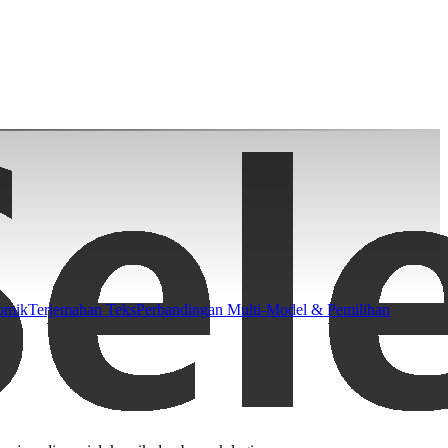
omik
Terjemahan Teks
Perbandingan Multi-Model & Pemilihan