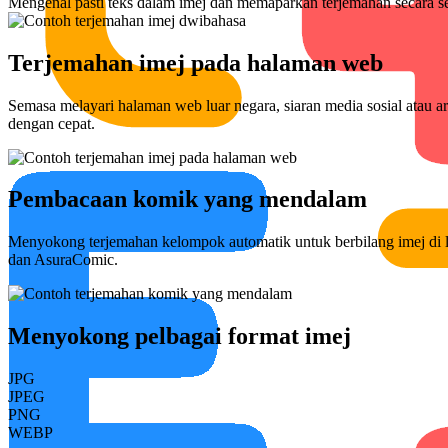
Mengenal pasti teks dalam imej dan memaparkan terjemahan secara sem
Terjemahan imej pada halaman web
Semasa melayari halaman web luar negara, siaran media sosial atau ar
dengan cepat.
Pembacaan komik yang mendalam
Menyokong terjemahan kelompok automatik untuk berbilang imej di 
dan AsuraComic.
Menyokong pelbagai format imej
JPG
JPEG
PNG
WEBP