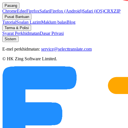
Pasang
Chrome
Edge
Firefox
Safari
Firefox (Android)
Safari (iOS)
CRX
ZIP
Pusat Bantuan
Tutorial
Soalan Lazim
Maklum balas
Blog
Terma & Polisi
Syarat Perkhidmatan
Dasar Privasi
Sistem
E-mel perkhidmatan:
service@selecttranslate.com
© HK Zing Software Limited.