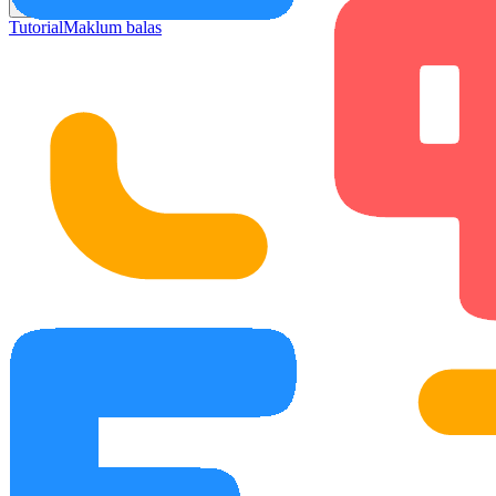
Tolong
Tutorial
Maklum balas