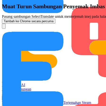
Muat Turun Sambungan Penyemak Imbas
Pasang sambungan SelectTranslate untuk menterjemah imej pada ha
Tambah ke Chrome secara percuma
Rumah
Penterjemah AI
Pasang Sambungan
Penentuan Harga
Penggunaan
Terjemahan Video
Terjemahan Mesyuarat
Terjemahan Steam