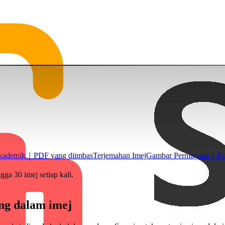
akademik｜PDF yang diimbas
Terjemahan Imej
Gambar Perniagaan｜K
 30 imej setiap kali.
ing dalam imej