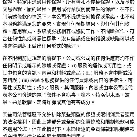
保證、特定用途適用性保證、所有權和不侵權保證，以及基於
交易過程、履約過程、使用或行業慣例而產生的保證。在不限
制前述條款的情況下，本公司不提供任何擔保或承諾，也不就
本服務將滿足您的要求、實現任何預期結果、與任何其他軟
體、應用程式、系統或服務相容或協同工作、不間斷運作、符
合任何性能或可靠性標準、沒有錯誤或任何錯誤或缺陷可以或
將會得到糾正做出任何形式的陳述。
在不限制前述規定的前提下，公司或公司的任何供應商均不作
任何明示或暗示的陳述或保證： (i) 服務的運作或可用性，或
其中包含的資訊、內容和材料或產品；(ii ) 服務不會中斷或沒
有錯誤；(iii) 透過本服務提供的任何資訊或內容的準確性、可
靠性或及時性；或(iv) 服務、其伺服器、內容或由本公司或代
表本公司發送的電子郵件不含病毒、腳本、特洛伊木馬、蠕
蟲、惡意軟體、定時炸彈或其他有害成分。
某些司法管轄區不允許排除某些類型的保證或限制消費者適用
的法定權利，因此上述部分或全部的免責條款和限制條款可能
不適用於您。但在此情況下，本節所述的免責條款和限制條款
將在適用法律允許的最大範圍內適用。