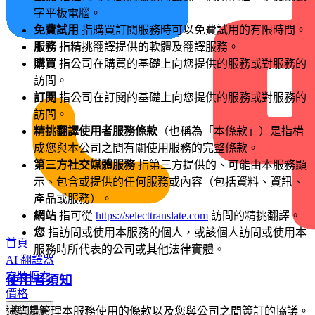
字平板電腦。
免費試用
指購買訂閱服務時可以免費試用的有限時間。
服務
指精挑翻譯提供的軟體及翻譯服務。
購買
指公司在購買的基礎上向您提供的服務或對服務的
訪問。
訂閱
指公司在訂閱的基礎上向您提供的服務或對服務的
訪問。
精挑翻譯使用者服務條款
（也稱為「本條款」）是指構
成您與本公司之間有關使用服務的完整條款。
第三方社交媒體服務
指第三方提供的、可能由本服務顯
示、包含或提供的任何服務或內容（包括資料、資訊、
產品或服務）。
網站
指可從
https://selecttranslate.com
訪問的精挑翻譯。
您
指訪問或使用本服務的個人，或該個人訪問或使用本
首頁
服務時所代表的公司或其他法律實體。
AI 翻譯器
安裝擴充
使用者須知
價格
應用場景
這些是管理本服務使用的條款以及您與公司之間簽訂的協議。