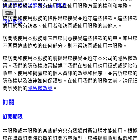
視頻翻譯
會議翻譯
Steam 翻譯
這些條款規定了所有使用者在使用服務方面的權利和義務。
幫助
您訪問和使用服務的條件是您接受並遵守這些條款。這些條款
教程
反饋
適用於所有訪客、使用者和訪問或使用服務的其他人。
訪問或使用本服務即表示您同意接受這些條款的約束。如果您
不同意這些條款的任何部分，則不得訪問或使用本服務。
您訪問和使用本服務的前提是您接受並遵守本公司的隱私權政
策。我們的隱私權政策描述了我們在您使用應用程式或網站時
收集、使用和揭露您的個人資訊的政策和程序，並告訴您您的
隱私權以及法律如何保護您。在使用我們的服務之前，請仔細
閱讀我們的
隱私權政策
。
訂閱
訂閱期限
本服務或本服務的某些部分只有透過付費訂購才能使用。根據
您在購買訂閱時選擇的訂閱方案類型，您將提前收到循環和定