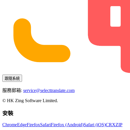
跟隨系統
服務郵箱:
service@selecttranslate.com
© HK Zing Software Limited.
安裝
Chrome
Edge
Firefox
Safari
Firefox (Android)
Safari (iOS)
CRX
ZIP