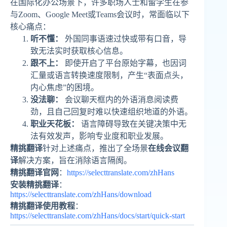
在国际化办公场景下，许多职场人士和留学生在参
与Zoom、Google Meet或Teams会议时，常面临以下
核心痛点：
听不懂：
外国同事语速过快或带有口音，导
致无法实时获取核心信息。
跟不上：
即使开启了平台原始字幕，也因词
汇量或语言转换速度限制，产生“表面点头，
内心焦虑”的困境。
没法聊：
会议聊天框内的外语消息阅读费
劲，且自己回复时难以快速组织地道的外语。
职业天花板：
语言障碍导致在关键决策中无
法有效发声，影响专业度和职业发展。
精挑翻译
针对上述痛点，推出了全场景
在线会议翻
译
解决方案，旨在消除语言隔阂。
精挑翻译官网
：
https://selecttranslate.com/zhHans
安装精挑翻译
：
https://selecttranslate.com/zhHans/download
精挑翻译使用教程
：
https://selecttranslate.com/zhHans/docs/start/quick-start