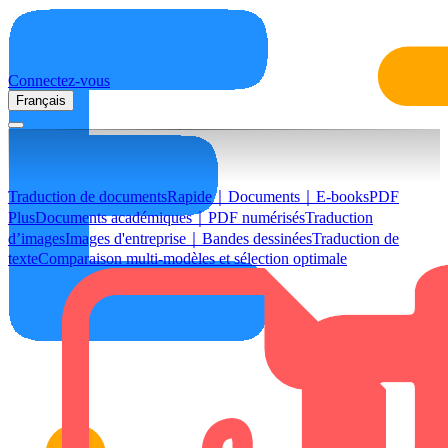
Connectez-vous
Français
Traduction de documents
Rapide｜Documents｜E-books
PDF
Plus
Documents académiques｜PDF numérisés
Traduction
d’images
Images d'entreprise｜Bandes dessinées
Traduction de
texte
Comparaison multi-modèles et sélection optimale