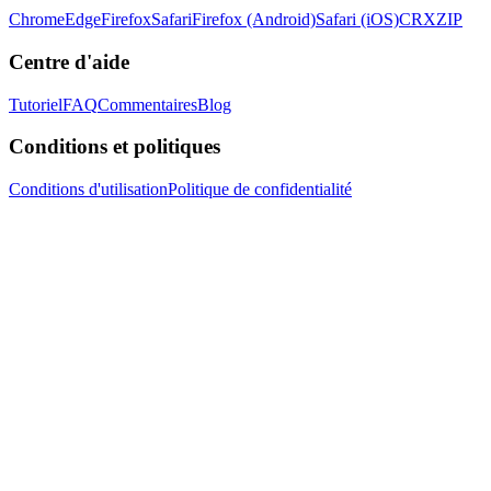
Chrome
Edge
Firefox
Safari
Firefox (Android)
Safari (iOS)
CRX
ZIP
Centre d'aide
Tutoriel
FAQ
Commentaires
Blog
Conditions et politiques
Conditions d'utilisation
Politique de confidentialité