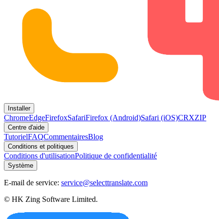
Installer
Chrome
Edge
Firefox
Safari
Firefox (Android)
Safari (iOS)
CRX
ZIP
Centre d'aide
Tutoriel
FAQ
Commentaires
Blog
Conditions et politiques
Conditions d'utilisation
Politique de confidentialité
Système
E-mail de service:
service@selecttranslate.com
© HK Zing Software Limited.