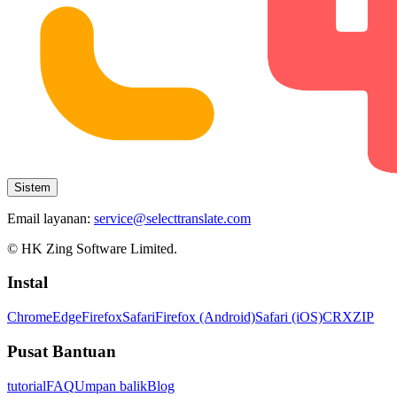
Sistem
Email layanan:
service@selecttranslate.com
© HK Zing Software Limited.
Instal
Chrome
Edge
Firefox
Safari
Firefox (Android)
Safari (iOS)
CRX
ZIP
Pusat Bantuan
tutorial
FAQ
Umpan balik
Blog