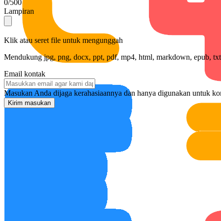
0/500
Lampiran
Klik atau seret file untuk mengunggah
Mendukung jpg, png, docx, ppt, pdf, mp4, html, markdown, epub, txt, 
Email kontak
Masukan Anda dijaga kerahasiaannya dan hanya digunakan untuk k
Kirim masukan