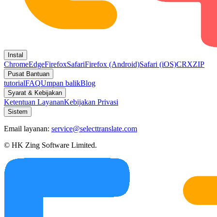
Instal
Chrome
Edge
Firefox
Safari
Firefox (Android)
Safari (iOS)
CRX
ZIP
Pusat Bantuan
tutorial
FAQ
Umpan balik
Blog
Syarat & Kebijakan
Ketentuan Layanan
Kebijakan Privasi
Sistem
Email layanan:
service@selecttranslate.com
© HK Zing Software Limited.