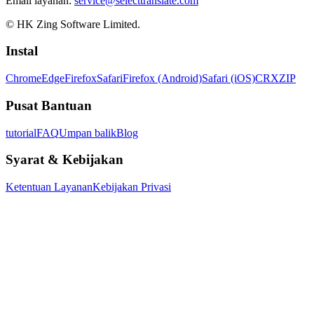
Email layanan:
service@selecttranslate.com
© HK Zing Software Limited.
Instal
Chrome
Edge
Firefox
Safari
Firefox (Android)
Safari (iOS)
CRX
ZIP
Pusat Bantuan
tutorial
FAQ
Umpan balik
Blog
Syarat & Kebijakan
Ketentuan Layanan
Kebijakan Privasi