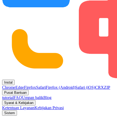
Instal
Chrome
Edge
Firefox
Safari
Firefox (Android)
Safari (iOS)
CRX
ZIP
Pusat Bantuan
tutorial
FAQ
Umpan balik
Blog
Syarat & Kebijakan
Ketentuan Layanan
Kebijakan Privasi
Sistem