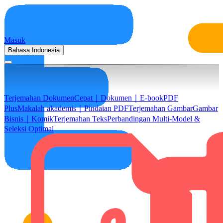
Masuk
Bahasa Indonesia
Terjemahan Dokumen
Cepat｜Dokumen｜E-book
PDF
Plus
Makalah akademis｜Pindaian PDF
Terjemahan Gambar
Gambar
Bisnis｜Komik
Terjemahan Teks
Perbandingan Multi-Model &
Seleksi Optimal