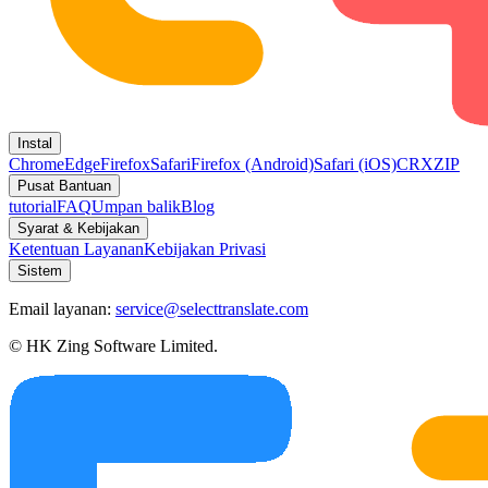
Instal
Chrome
Edge
Firefox
Safari
Firefox (Android)
Safari (iOS)
CRX
ZIP
Pusat Bantuan
tutorial
FAQ
Umpan balik
Blog
Syarat & Kebijakan
Ketentuan Layanan
Kebijakan Privasi
Sistem
Email layanan:
service@selecttranslate.com
© HK Zing Software Limited.