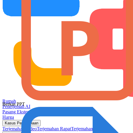
Rumah
Berkas PPT
Penerjemah AI
Pasang Ekstensi
Harga
Kasus Penggunaan
Terjemahan Video
Terjemahan Rapat
Terjemahan Steam