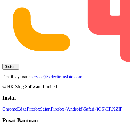
Sistem
Email layanan:
service@selecttranslate.com
© HK Zing Software Limited.
Instal
Chrome
Edge
Firefox
Safari
Firefox (Android)
Safari (iOS)
CRX
ZIP
Pusat Bantuan