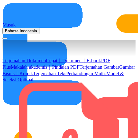
Masuk
Bahasa Indonesia
Terjemahan Dokumen
Cepat｜Dokumen｜E-book
PDF
Plus
Makalah akademis｜Pindaian PDF
Terjemahan Gambar
Gambar
Bisnis｜Komik
Terjemahan Teks
Perbandingan Multi-Model &
Seleksi Optimal