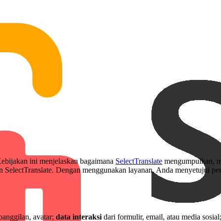
 Kebijakan ini menjelaskan bagaimana
SelectTranslate
mengumpulkan, me
an SelectTranslate. Dengan menggunakan layanan, Anda menyetujui pe
panggilan, avatar;
data interaksi
dari formulir, email, atau media sosial