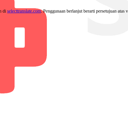
n di
selecttranslate.com
. Penggunaan berlanjut berarti persetujuan atas v