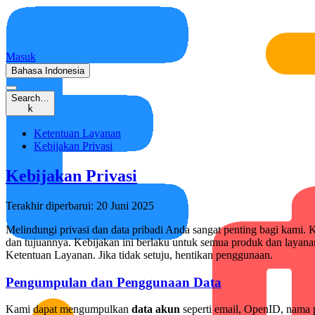
Masuk
Bahasa Indonesia
Search…
k
Ketentuan Layanan
Kebijakan Privasi
Kebijakan Privasi
Terakhir diperbarui: 20 Juni 2025
Melindungi privasi dan data pribadi Anda sangat penting bagi kami.
dan tujuannya. Kebijakan ini berlaku untuk semua produk dan layan
Ketentuan Layanan. Jika tidak setuju, hentikan penggunaan.
Pengumpulan dan Penggunaan Data
Kami dapat mengumpulkan
data akun
seperti email, OpenID, nama 