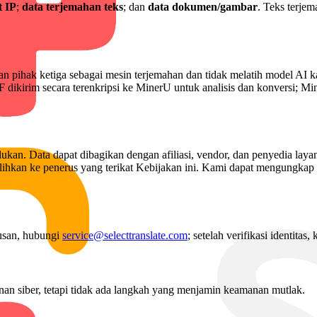
t IP
;
data terjemahan teks
; dan
data dokumen/gambar
. Teks terje
pihak ketiga sebagai mesin terjemahan dan tidak melatih model AI ka
 dikirim secara terenkripsi ke MinerU untuk analisis dan konversi; M
rlukan. Data dapat dibagikan dengan afiliasi, vendor, dan penyedia l
alihkan ke penerus yang terikat Kebijakan ini. Kami dapat mengungkap
usan, hubungi
service@selecttranslate.com
; setelah verifikasi identita
an siber, tetapi tidak ada langkah yang menjamin keamanan mutlak.