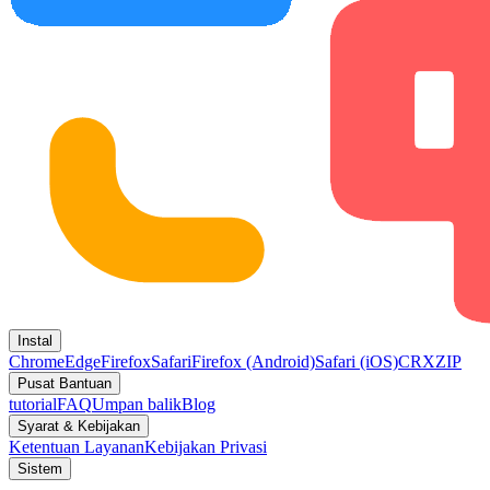
Instal
Chrome
Edge
Firefox
Safari
Firefox (Android)
Safari (iOS)
CRX
ZIP
Pusat Bantuan
tutorial
FAQ
Umpan balik
Blog
Syarat & Kebijakan
Ketentuan Layanan
Kebijakan Privasi
Sistem