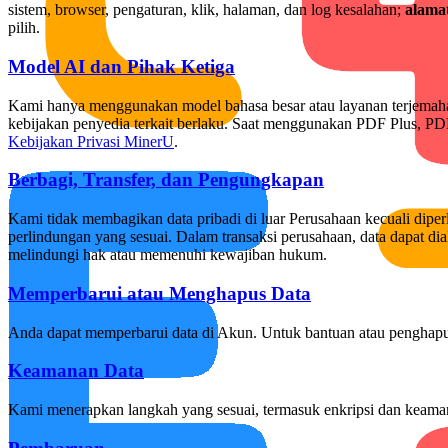
sistem, browser, pengaturan, klik, halaman, dan log kesalahan;
alama
pilih.
Model AI dan Pihak Ketiga
Kami hanya menggunakan model bahasa besar atau layanan terjemahan 
kebijakan penyedia terkait berlaku. Saat menggunakan PDF Plus, PDF
Kebijakan Privasi MinerU
.
Berbagi, Transfer, dan Pengungkapan
Kami tidak membagikan data pribadi di luar Perusahaan kecuali dipe
perlindungan yang sesuai. Dalam transaksi perusahaan, data dapat di
melindungi hak atau memenuhi kewajiban hukum.
Memperbarui atau Menghapus Data
Anda dapat memperbarui data di Akun. Untuk bantuan atau penghap
Keamanan Data
Kami menerapkan langkah yang sesuai, termasuk enkripsi dan keaman