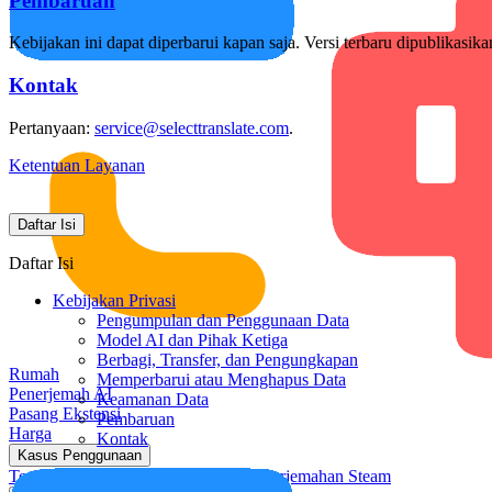
Pembaruan
Kebijakan ini dapat diperbarui kapan saja. Versi terbaru dipublikasika
Kontak
Pertanyaan:
service@selecttranslate.com
.
Ketentuan Layanan
Daftar Isi
Daftar Isi
Kebijakan Privasi
Pengumpulan dan Penggunaan Data
Model AI dan Pihak Ketiga
Berbagi, Transfer, dan Pengungkapan
Rumah
Memperbarui atau Menghapus Data
Penerjemah AI
Keamanan Data
Pasang Ekstensi
Pembaruan
Harga
Kontak
Kasus Penggunaan
Terjemahan Video
Terjemahan Rapat
Terjemahan Steam