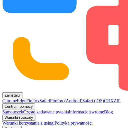
Zainstaluj
Chrome
Edge
Firefox
Safari
Firefox (Android)
Safari (iOS)
CRX
ZIP
Centrum pomocy
Samouczek
Często zadawane pytania
Informacje zwrotne
Blog
Warunki i zasady
Warunki korzystania z usługi
Polityka prywatności