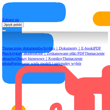
Zaloguj się
Język polski
Tłumaczenie dokumentów
Szybko｜Dokumenty｜E-booki
PDF
Plus
Artykuły akademickie｜Zeskanowane pliki PDF
Tłumaczenie
obrazów
Obrazy biznesowe｜Komiksy
Tłumaczenie
tekstu
Porównanie wielu modeli i optymalny wybór