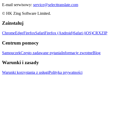
E-mail serwisowy:
service@selecttranslate.com
© HK Zing Software Limited.
Zainstaluj
Chrome
Edge
Firefox
Safari
Firefox (Android)
Safari (iOS)
CRX
ZIP
Centrum pomocy
Samouczek
Często zadawane pytania
Informacje zwrotne
Blog
Warunki i zasady
Warunki korzystania z usługi
Polityka prywatności