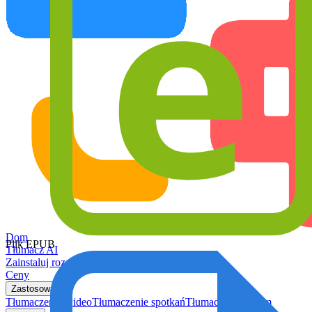
Dom
Plik EPUB
Tłumacz AI
Zainstaluj rozszerzenie
Ceny
Zastosowania
Tłumaczenie wideo
Tłumaczenie spotkań
Tłumaczenie Steam