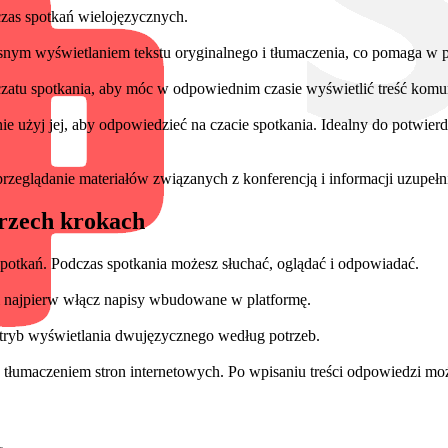
czas spotkań wielojęzycznych.
snym wyświetlaniem tekstu oryginalnego i tłumaczenia, co pomaga w 
zatu spotkania, aby móc w odpowiednim czasie wyświetlić treść komun
nie użyj jej, aby odpowiedzieć na czacie spotkania. Idealny do potwie
przeglądanie materiałów związanych z konferencją i informacji uzupełn
trzech krokach
spotkań. Podczas spotkania możesz słuchać, oglądać i odpowiadać.
i najpierw włącz napisy wbudowane w platformę.
 tryb wyświetlania dwujęzycznego według potrzeb.
łumaczeniem stron internetowych. Po wpisaniu treści odpowiedzi moż