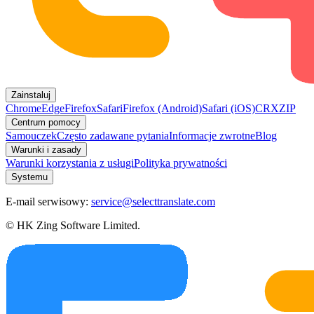
Zainstaluj
Chrome
Edge
Firefox
Safari
Firefox (Android)
Safari (iOS)
CRX
ZIP
Centrum pomocy
Samouczek
Często zadawane pytania
Informacje zwrotne
Blog
Warunki i zasady
Warunki korzystania z usługi
Polityka prywatności
Systemu
E-mail serwisowy:
service@selecttranslate.com
© HK Zing Software Limited.