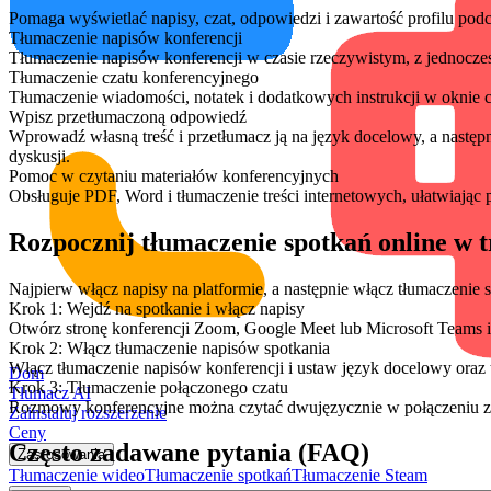
Pomaga wyświetlać napisy, czat, odpowiedzi i zawartość profilu pod
Tłumaczenie napisów konferencji
Tłumaczenie napisów konferencji w czasie rzeczywistym, z jednocze
Tłumaczenie czatu konferencyjnego
Tłumaczenie wiadomości, notatek i dodatkowych instrukcji w oknie c
Wpisz przetłumaczoną odpowiedź
Wprowadź własną treść i przetłumacz ją na język docelowy, a następ
dyskusji.
Pomoc w czytaniu materiałów konferencyjnych
Obsługuje PDF, Word i tłumaczenie treści internetowych, ułatwiając 
Rozpocznij tłumaczenie spotkań online w 
Najpierw włącz napisy na platformie, a następnie włącz tłumaczenie 
Krok 1: Wejdź na spotkanie i włącz napisy
Otwórz stronę konferencji Zoom, Google Meet lub Microsoft Teams 
Krok 2: Włącz tłumaczenie napisów spotkania
Włącz tłumaczenie napisów konferencji i ustaw język docelowy oraz
Dom
Krok 3: Tłumaczenie połączonego czatu
Tłumacz AI
Rozmowy konferencyjne można czytać dwujęzycznie w połączeniu z t
Zainstaluj rozszerzenie
Ceny
Często zadawane pytania (FAQ)
Zastosowania
Tłumaczenie wideo
Tłumaczenie spotkań
Tłumaczenie Steam