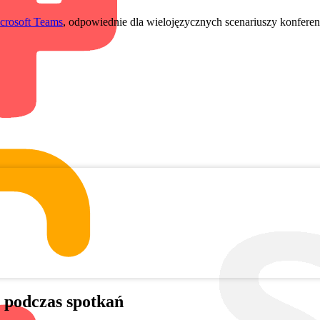
crosoft Teams
, odpowiednie dla wielojęzycznych scenariuszy konferenc
 podczas spotkań