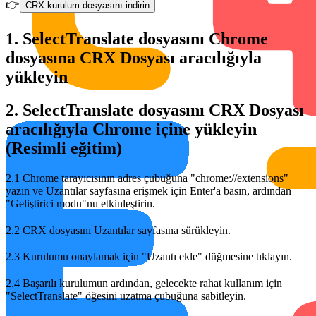
👉
CRX kurulum dosyasını indirin
1. SelectTranslate dosyasını Chrome
dosyasına CRX Dosyası aracılığıyla
yükleyin
2. SelectTranslate dosyasını CRX Dosyası
aracılığıyla Chrome içine yükleyin
(Resimli eğitim)
2.1 Chrome tarayıcısının adres çubuğuna "chrome://extensions"
yazın ve Uzantılar sayfasına erişmek için Enter'a basın, ardından
"Geliştirici modu"nu etkinleştirin.
2.2 CRX dosyasını Uzantılar sayfasına sürükleyin.
2.3 Kurulumu onaylamak için "Uzantı ekle" düğmesine tıklayın.
2.4 Başarılı kurulumun ardından, gelecekte rahat kullanım için
"SelectTranslate" öğesini uzatma çubuğuna sabitleyin.