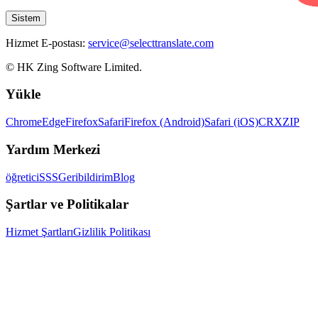
Sistem
Hizmet E-postası:
service@selecttranslate.com
© HK Zing Software Limited.
Yükle
Chrome
Edge
Firefox
Safari
Firefox (Android)
Safari (iOS)
CRX
ZIP
Yardım Merkezi
öğretici
SSS
Geribildirim
Blog
Şartlar ve Politikalar
Hizmet Şartları
Gizlilik Politikası