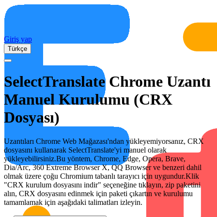
Giriş yap
Türkçe
SelectTranslate Chrome Uzantı
Manuel Kurulumu (CRX
Dosyası)
Uzantıları Chrome Web Mağazası'ndan yükleyemiyorsanız, CRX
dosyasını kullanarak SelectTranslate'yi manuel olarak
yükleyebilirsiniz.
Bu yöntem, Chrome, Edge, Opera, Brave,
Dia/Arc, 360 Extreme Browser X, QQ Browser ve benzeri dahil
olmak üzere çoğu Chromium tabanlı tarayıcı için uygundur.
Klik
"CRX kurulum dosyasını indir" seçeneğine tıklayın, zip paketini
alın, CRX dosyasını edinmek için paketi çıkartın ve kurulumu
tamamlamak için aşağıdaki talimatları izleyin.