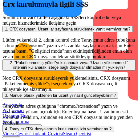
Crx kurulumuyla ilgili SSS
Sorunuz mu var? Lütfen aşağıdaki SSS'leri kontrol edin veya
müşteri hizmetlerimizle iletişime geçin.
1. CRX dosyasını Uzantılar sayfasına sürüklemek yanıt vermiyor mu?
Lütfen yukarıdaki 2. adımı kontrol edin: Tarayıcının adres çubuğuna
"chrome://extensions" yazın ve Uzantılar sayfasını açmak için Enter
tuşuna basın. "Geliştirici modu"nun etkinleştirildiğinden emin olun
ve ardından CRX dosyasını tekrar sürükleyip bırakın.
2. "Paketlenmemiş yükle"yi kullanarak veya "Uzantı yüklenemedi"
istemini kullanarak isteğe bağlı dosyalar olmadan mı yükleyin?
Not: CRX dosyasını sürükleyerek yüklemelisiniz. CRX dosyasını
"Paketlenmemiş yükle"yi seçerek veya CRX dosyasına çift
tıklayarak içe aktarmayın.
3. Manuel olarak yüklenen bir uzantıyı nasıl güncelleyebilirim?
Ana sayfa
Tarayıcının adres çubuğuna "chrome://extensions" yazın ve
AI Çevirici
Uzantılar sayfasını açmak için Enter tuşuna basın. Uzantının eski
Uzantıyı Kur
sürümünü kaldırın, ardından en son CRX dosyasını indirip yeniden
Fiyatlandırma
yükleyin."
Kullanım Durumları
4. Tarayıcı CRX dosyalarının kurulumuna izin vermiyor mu?
Video Çevirisi
Toplantı Çevirisi
Steam Çevirisi