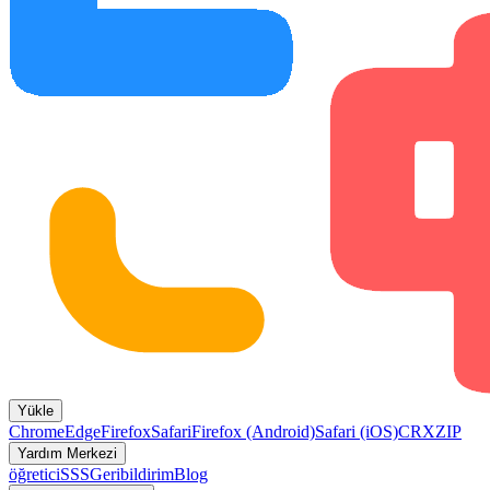
Yükle
Chrome
Edge
Firefox
Safari
Firefox (Android)
Safari (iOS)
CRX
ZIP
Yardım Merkezi
öğretici
SSS
Geribildirim
Blog