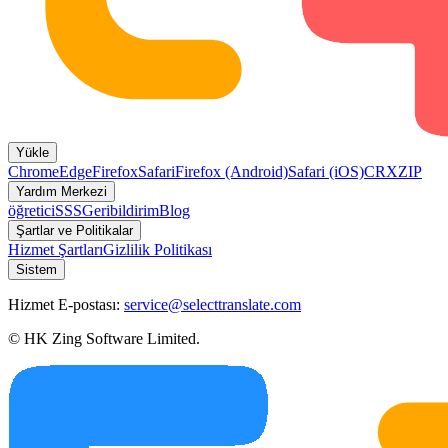
Yükle
Chrome
Edge
Firefox
Safari
Firefox (Android)
Safari (iOS)
CRX
ZIP
Yardım Merkezi
öğretici
SSS
Geribildirim
Blog
Şartlar ve Politikalar
Hizmet Şartları
Gizlilik Politikası
Sistem
Hizmet E-postası:
service@selecttranslate.com
© HK Zing Software Limited.