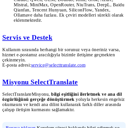
Mistral, MiniMax, OpenRouter, NiuTrans, DeepL, Baidu
Qianfan, Tencent Hunyuan, SiliconFlow, Yandex,
Ollamave daha fazlası. Ek çeviri modelleri sürekli olarak
eklenmektedir.
Servis ve Destek
Kullanım sırasında herhangi bir sorunuz veya öneriniz varsa,
hizmet e-postamız aracılığıyla bizimle iletişime geçmekten
çekinmeyin.
E-posta adresi:
service@selecttranslate.com
Misyonu SelectTranslate
SelectTranslateMisyonu,
bilgi eşitliğini ilerletmek ve ana dil
özgürlüğünü gerçeğe dönüştürmek
yoluyla herkesin engelsiz
okumasını ve kendi ana dilini kullanarak farklı diller arasında
çalışıp iletişim kurmasını sağlamaktır.
Buraya tıklayın
Kurulum süreci hakkında bilgi edinmek ve