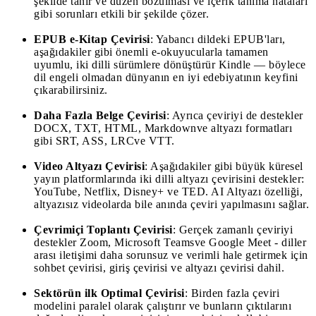
şekilde tanır ve düzen bozulması ve içerik tanıma hataları
gibi sorunları etkili bir şekilde çözer.
EPUB e-Kitap Çevirisi
: Yabancı dildeki EPUB'ları,
aşağıdakiler gibi önemli e-okuyucularla tamamen
uyumlu, iki dilli sürümlere dönüştürür Kindle — böylece
dil engeli olmadan dünyanın en iyi edebiyatının keyfini
çıkarabilirsiniz.
Daha Fazla Belge Çevirisi
: Ayrıca çeviriyi de destekler
DOCX, TXT, HTML, Markdownve altyazı formatları
gibi SRT, ASS, LRCve VTT.
Video Altyazı Çevirisi
: Aşağıdakiler gibi büyük küresel
yayın platformlarında iki dilli altyazı çevirisini destekler:
YouTube, Netflix, Disney+ ve TED. AI Altyazı özelliği,
altyazısız videolarda bile anında çeviri yapılmasını sağlar.
Çevrimiçi Toplantı Çevirisi
: Gerçek zamanlı çeviriyi
destekler Zoom, Microsoft Teamsve Google Meet - diller
arası iletişimi daha sorunsuz ve verimli hale getirmek için
sohbet çevirisi, giriş çevirisi ve altyazı çevirisi dahil.
Sektörün ilk Optimal Çevirisi
: Birden fazla çeviri
modelini paralel olarak çalıştırır ve bunların çıktılarını