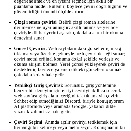
değerlendirmek ve en iyisini seçmek için akıllı bir
puanlama modeli kullanır; böylece çeviri doğruluğunu ve
güvenilirliğini önemli ölçüde artırır.
Çizgi roman çevirisi
: Belirli çizgi roman sitelerine
derinlemesine uyarlanmıştır; akıllı tanıma ve yerinde
çeviriyle dil bariyerini aşarak çok daha akıcı bir okuma
deneyimi sunar!
Görsel Çevirisi
: Web sayfalarındaki görseller için sağ
tıklama veya üzerine gelmeyle hızlı çeviri desteği sunar;
çeviri metni orijinal konuma doğal şekilde yerleşir ve
okuma akışını bölmez. Yerel görsel yükleyerek çeviri de
desteklenir, böylece yabancı dildeki görselleri okumak
çok daha kolay hale gelir.
Yenilikçi Giriş Çevirisi
: Sorunsuz, giriş yöntemine
benzer bir deneyim için en iyi çeviriyi akıllıca seçerek
web sayfası giriş alanı içeriğini tek tıklamayla çevirin.
Sohbet edip etmediğinizi Discord, biriyle konuşuyorum
AI platformda veya aramada Google, yabancı dilde
yazmak zahmetsiz hale gelir.
Çeviri Seçimi
: Anında açılır çeviriyi tetiklemek için
herhangi bir kelimeyi veya metni seçin. Konuşmanın bir