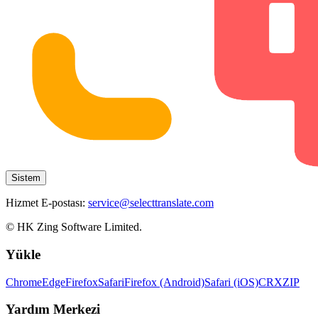
Sistem
Hizmet E-postası:
service@selecttranslate.com
© HK Zing Software Limited.
Yükle
Chrome
Edge
Firefox
Safari
Firefox (Android)
Safari (iOS)
CRX
ZIP
Yardım Merkezi