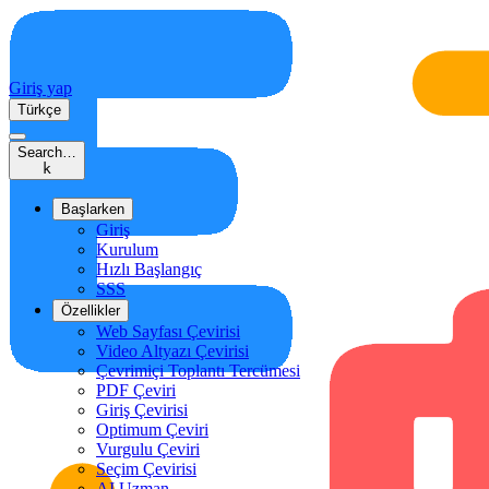
Giriş yap
Türkçe
Search…
k
Başlarken
Giriş
Kurulum
Hızlı Başlangıç
SSS
Özellikler
Web Sayfası Çevirisi
Video Altyazı Çevirisi
Çevrimiçi Toplantı Tercümesi
PDF Çeviri
Giriş Çevirisi
Optimum Çeviri
Vurgulu Çeviri
Seçim Çevirisi
AI Uzman