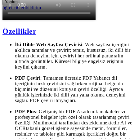
Yardım
öğretici
Geribildirim
Özellikler
İki Dilde Web Sayfası Çevirisi
: Web sayfası içeriğini
akıllıca tanımlar ve çevirir; temiz, kusursuz, iki dilli bir
okuma deneyimi için çeviriyi her orijinal paragrafın
altında görüntüler. Küresel bilgiye engelsiz erişimin
keyfini çıkarın.
PDF Çeviri
: Tamamen ücretsiz PDF Yabancı dil
içeriğinin hızlı çevirisini sağlarken orijinal belgenin
biçimini ve düzenini koruyan çeviri özelliği. Ayrıca
günlük işlerinizde iki dilli yan yana okuma deneyimi
sağlar. PDF çeviri ihtiyaçları.
PDF Plus
: Gelişmiş bir PDF Akademik makaleler ve
profesyonel belgeler için özel olarak tasarlanmış çeviri
özelliği. Multimodal tarafından desteklenmektedir AI ve
OCRtabanlı görsel işleme sayesinde metin, formüller,
resimler ve tablolar gibi karmaşık içerikleri doğru bir