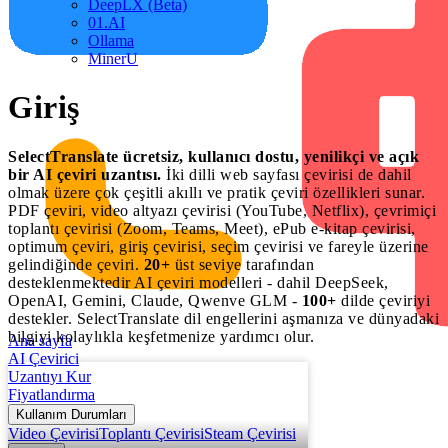
DeepLX (Beta)
01.AI
Ollama
MinerU
Giriş
SelectTranslate ücretsiz, kullanıcı dostu, yenilikçi ve açık
bir AI çeviri uzantısı.
İki dilli web sayfası çevirisi de dahil
olmak üzere çok çeşitli akıllı ve pratik çeviri özellikleri sunar.
PDF çeviri, video altyazı çevirisi (YouTube, Netflix), çevrimiçi
toplantı çevirisi (Zoom, Teams, Meet), ePub e-kitap çevirisi,
optimum çeviri, giriş çevirisi, seçim çevirisi ve fareyle üzerine
gelindiğinde çeviri.
20+
üst seviye tarafından
desteklenmektedir AI çeviri modelleri - dahil DeepSeek,
OpenAI, Gemini, Claude, Qwenve GLM -
100+
dilde çeviriyi
destekler. SelectTranslate dil engellerini aşmanıza ve dünyadaki
bilgiyi kolaylıkla keşfetmenize yardımcı olur.
Ana sayfa
AI Çevirici
Uzantıyı Kur
Fiyatlandırma
Kullanım Durumları
Video Çevirisi
Toplantı Çevirisi
Steam Çevirisi