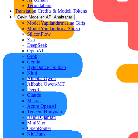
Terim tabanı
Translation Credits & Modeli Tokens
Çeviri Modelleri API Anahtarlar
Model Yapılandırmasına Giriş
Model Yapılandırma Süreci
SiliconFlow
Z.ai
DeepSeek
OpenAI
Grok
Gemini
ByteDance Doubao
Kimi
Alibaba Qwen
Alibaba Qwen-MT
DeepL
Claude
Mistral
Azure OpenAI
Tencent Hunyuan
Baidu Qianfan
MiniMax
OpenRouter
NiuTrans