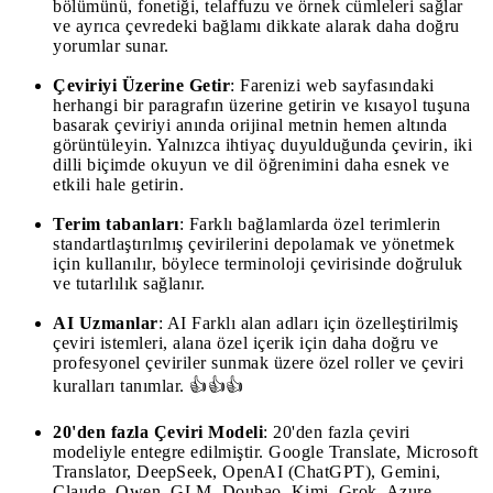
bölümünü, fonetiği, telaffuzu ve örnek cümleleri sağlar
ve ayrıca çevredeki bağlamı dikkate alarak daha doğru
yorumlar sunar.
Çeviriyi Üzerine Getir
: Farenizi web sayfasındaki
herhangi bir paragrafın üzerine getirin ve kısayol tuşuna
basarak çeviriyi anında orijinal metnin hemen altında
görüntüleyin. Yalnızca ihtiyaç duyulduğunda çevirin, iki
dilli biçimde okuyun ve dil öğrenimini daha esnek ve
etkili hale getirin.
Terim tabanları
: Farklı bağlamlarda özel terimlerin
standartlaştırılmış çevirilerini depolamak ve yönetmek
için kullanılır, böylece terminoloji çevirisinde doğruluk
ve tutarlılık sağlanır.
AI Uzmanlar
: AI Farklı alan adları için özelleştirilmiş
çeviri istemleri, alana özel içerik için daha doğru ve
profesyonel çeviriler sunmak üzere özel roller ve çeviri
kuralları tanımlar. 👍👍👍
20'den fazla Çeviri Modeli
: 20'den fazla çeviri
modeliyle entegre edilmiştir. Google Translate, Microsoft
Translator, DeepSeek, OpenAI (ChatGPT), Gemini,
Claude, Qwen, GLM, Doubao, Kimi, Grok, Azure,