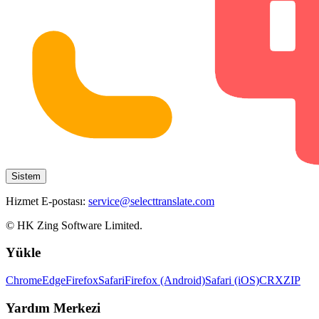
Sistem
Hizmet E-postası:
service@selecttranslate.com
© HK Zing Software Limited.
Yükle
Chrome
Edge
Firefox
Safari
Firefox (Android)
Safari (iOS)
CRX
ZIP
Yardım Merkezi