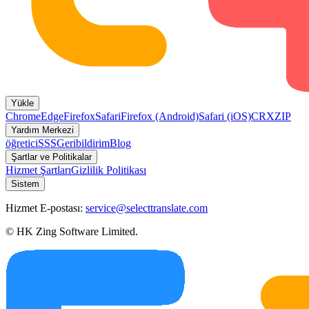
Yükle
Chrome
Edge
Firefox
Safari
Firefox (Android)
Safari (iOS)
CRX
ZIP
Yardım Merkezi
öğretici
SSS
Geribildirim
Blog
Şartlar ve Politikalar
Hizmet Şartları
Gizlilik Politikası
Sistem
Hizmet E-postası:
service@selecttranslate.com
© HK Zing Software Limited.