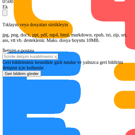
0/500
Ek
Tıklayın veya dosyaları sürükleyin
jpg, png, docx, ppt, pdf, mp4, html, markdown, epub, txt, zip, srt,
ass, vtt vb. desteklenir. Maks. dosya boyutu 10MB.
İletişim e-postası
Geri bildiriminiz kesinlikle gizli tutulur ve yalnızca geri bildirim
iletişimi için kullanılır.
Geri bildirim gönder