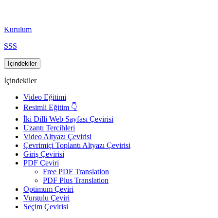
Kurulum
SSS
İçindekiler
İçindekiler
Video Eğitimi
Resimli Eğitim 👇
İki Dilli Web Sayfası Çevirisi
Uzantı Tercihleri
Video Altyazı Çevirisi
Çevrimiçi Toplantı Altyazı Çevirisi
Giriş Çevirisi
PDF Çeviri
Free PDF Translation
PDF Plus Translation
Optimum Çeviri
Vurgulu Çeviri
Seçim Çevirisi