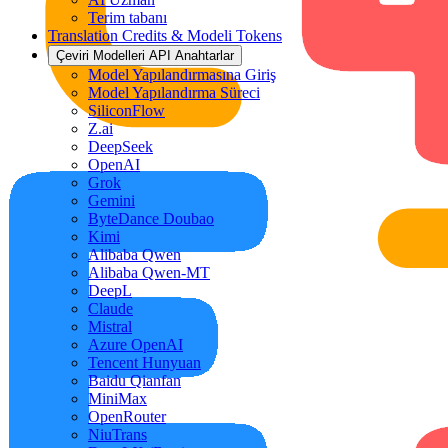
Terim tabanı
Translation Credits & Modeli Tokens
Çeviri Modelleri API Anahtarlar
Model Yapılandırmasına Giriş
Model Yapılandırma Süreci
SiliconFlow
Z.ai
DeepSeek
OpenAI
Grok
Gemini
ByteDance Doubao
Kimi
Alibaba Qwen
Alibaba Qwen-MT
DeepL
Claude
Mistral
Azure OpenAI
Tencent Hunyuan
Baidu Qianfan
MiniMax
OpenRouter
NiuTrans