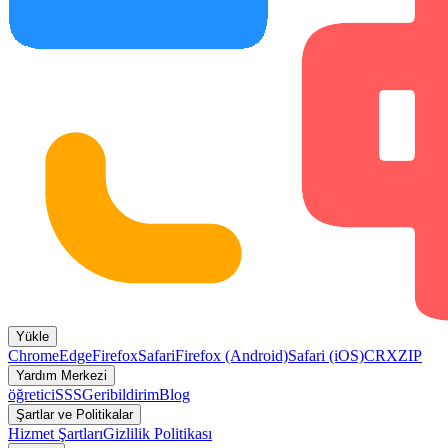
Yükle
Chrome
Edge
Firefox
Safari
Firefox (Android)
Safari (iOS)
CRX
ZIP
Yardım Merkezi
öğretici
SSS
Geribildirim
Blog
Şartlar ve Politikalar
Hizmet Şartları
Gizlilik Politikası