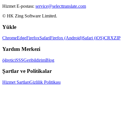
Hizmet E-postası:
service@selecttranslate.com
© HK Zing Software Limited.
Yükle
Chrome
Edge
Firefox
Safari
Firefox (Android)
Safari (iOS)
CRX
ZIP
Yardım Merkezi
öğretici
SSS
Geribildirim
Blog
Şartlar ve Politikalar
Hizmet Şartları
Gizlilik Politikası