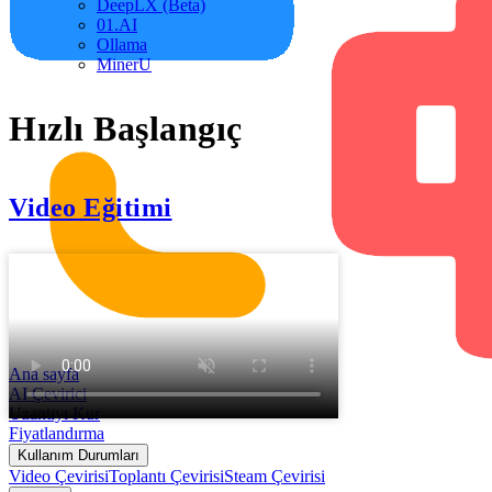
DeepLX (Beta)
01.AI
Ollama
MinerU
Hızlı Başlangıç
Video Eğitimi
Ana sayfa
AI Çevirici
Uzantıyı Kur
Fiyatlandırma
Kullanım Durumları
Video Çevirisi
Toplantı Çevirisi
Steam Çevirisi