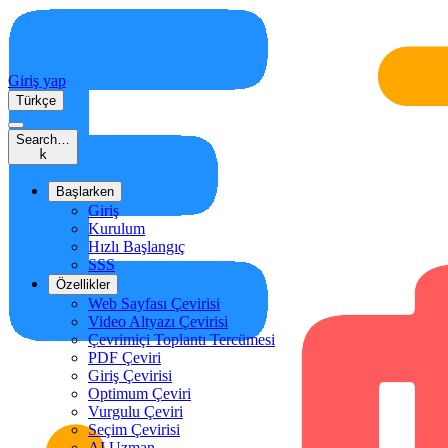
Giriş yap
Türkçe
Search…
k
Başlarken
Giriş
Kurulum
Hızlı Başlangıç
SSS
Özellikler
Web Sayfası Çevirisi
Video Altyazı Çevirisi
Çevrimiçi Toplantı Tercümesi
PDF Çeviri
Giriş Çevirisi
Optimum Çeviri
Vurgulu Çeviri
Seçim Çevirisi
AI Uzman