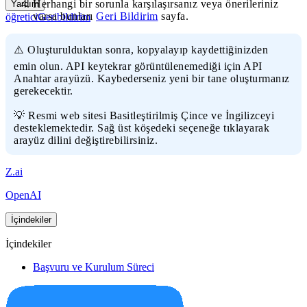
Herhangi bir sorunla karşılaşırsanız veya önerileriniz
Yardım
varsa bunları
Geri Bildirim
sayfa.
öğretici
Geribildirim
⚠️ Oluşturulduktan sonra, kopyalayıp kaydettiğinizden
emin olun. API keytekrar görüntülenemediği için API
Anahtar arayüzü. Kaybederseniz yeni bir tane oluşturmanız
gerekecektir.
💡 Resmi web sitesi Basitleştirilmiş Çince ve İngilizceyi
desteklemektedir. Sağ üst köşedeki seçeneğe tıklayarak
arayüz dilini değiştirebilirsiniz.
Z.ai
OpenAI
İçindekiler
İçindekiler
Başvuru ve Kurulum Süreci