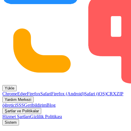
Yükle
Chrome
Edge
Firefox
Safari
Firefox (Android)
Safari (iOS)
CRX
ZIP
Yardım Merkezi
öğretici
SSS
Geribildirim
Blog
Şartlar ve Politikalar
Hizmet Şartları
Gizlilik Politikası
Sistem