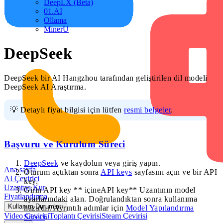
DeepLX (Beta)
01.AI
Ollama
MinerU
DeepSeek
DeepSeek bir AI Hangzhou tarafından geliştirilen dil modeli
DeepSeek AI Araştırma.
💡 Detaylı fiyat bilgisi için lütfen
resmi belgeler
.
Başvuru ve Kurulum Süreci
DeepSeek
ve kaydolun veya giriş yapın.
Ana sayfa
Oturum açtıktan sonra
API keys
sayfasını açın ve bir API
AI Çevirici
key.
Uzantıyı Kur
Girin API key ** içineAPI key** Uzantının model
Fiyatlandırma
ayarlarındaki alan. Doğrulandıktan sonra kullanıma
Kullanım Durumları
hazırdır. Ayrıntılı adımlar için
Model Yapılandırma
Video Çevirisi
Toplantı Çevirisi
Steam Çevirisi
Süreci
.