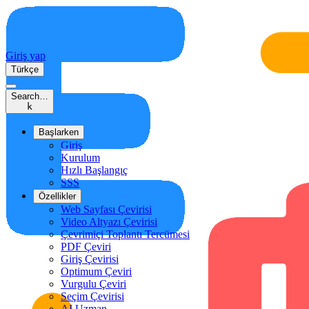
Giriş yap
Türkçe
Search…
k
Başlarken
Giriş
Kurulum
Hızlı Başlangıç
SSS
Özellikler
Web Sayfası Çevirisi
Video Altyazı Çevirisi
Çevrimiçi Toplantı Tercümesi
PDF Çeviri
Giriş Çevirisi
Optimum Çeviri
Vurgulu Çeviri
Seçim Çevirisi
AI Uzman