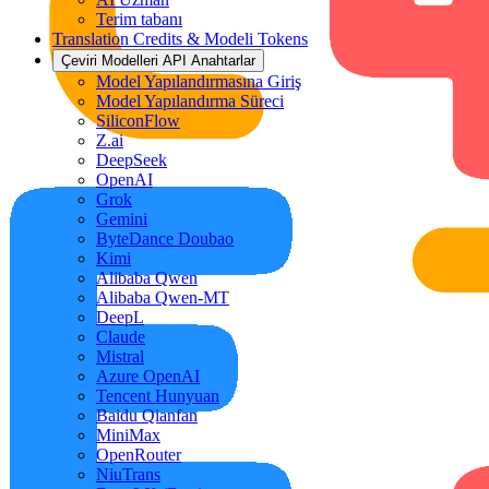
Terim tabanı
Translation Credits & Modeli Tokens
Çeviri Modelleri API Anahtarlar
Model Yapılandırmasına Giriş
Model Yapılandırma Süreci
SiliconFlow
Z.ai
DeepSeek
OpenAI
Grok
Gemini
ByteDance Doubao
Kimi
Alibaba Qwen
Alibaba Qwen-MT
DeepL
Claude
Mistral
Azure OpenAI
Tencent Hunyuan
Baidu Qianfan
MiniMax
OpenRouter
NiuTrans