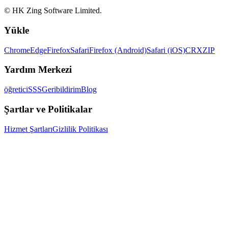
© HK Zing Software Limited.
Yükle
Chrome
Edge
Firefox
Safari
Firefox (Android)
Safari (iOS)
CRX
ZIP
Yardım Merkezi
öğretici
SSS
Geribildirim
Blog
Şartlar ve Politikalar
Hizmet Şartları
Gizlilik Politikası