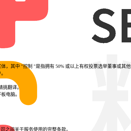
，其中 "控制 "是指拥有 50% 或以上有权投票选举董事或
户。
指精挑翻译。
平板电脑。
。
。
与公司之间关于服务使用的完整条款。