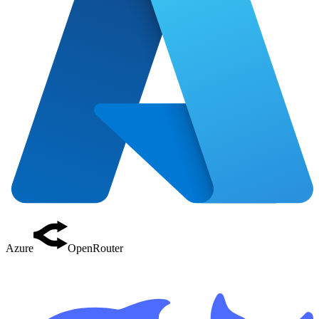
Azure
OpenRouter