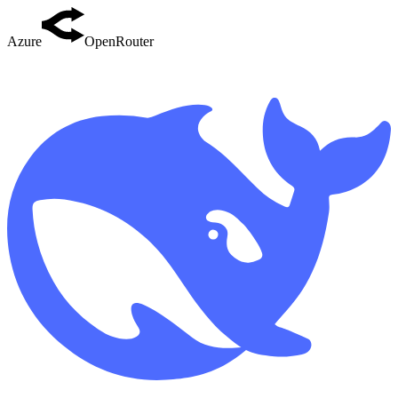
Azure
OpenRouter