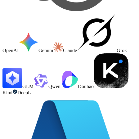
OpenAI
Gemini
Claude
Grok
GLM
Qwen
Doubao
Kimi
DeepL