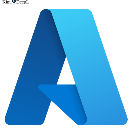
Kimi
DeepL