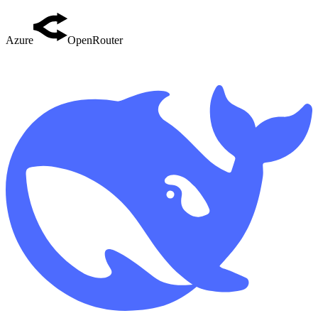
Azure
OpenRouter