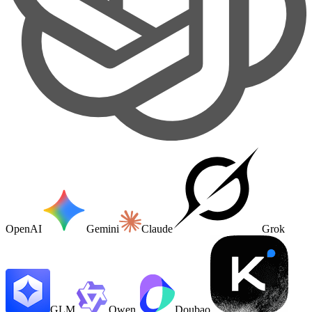
OpenAI
Gemini
Claude
Grok
GLM
Qwen
Doubao