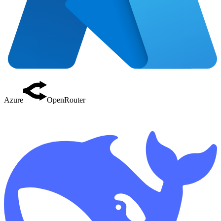
Azure
OpenRouter