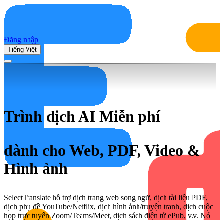
Đăng nhập
Tiếng Việt
Trình dịch AI Miễn phí
dành cho Web, PDF, Video &
Hình ảnh
SelectTranslate hỗ trợ dịch trang web song ngữ, dịch tài liệu PDF,
dịch phụ đề YouTube/Netflix, dịch hình ảnh/truyện tranh, dịch cuộc
họp trực tuyến Zoom/Teams/Meet, dịch sách điện tử ePub, v.v. Nó