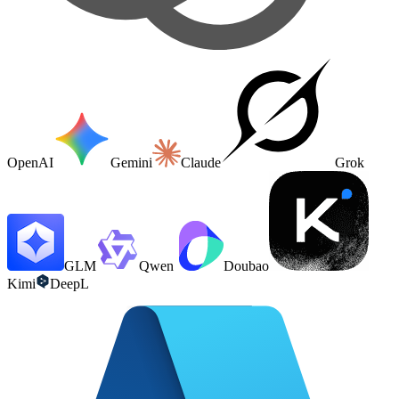
OpenAI
Gemini
Claude
Grok
GLM
Qwen
Doubao
Kimi
DeepL