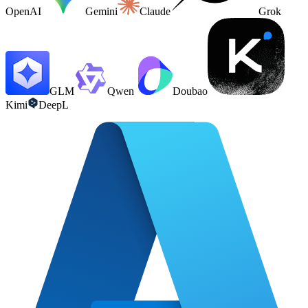
OpenAI
Gemini
Claude
Grok
GLM
Qwen
Doubao
Kimi
DeepL