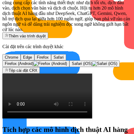
cũng cung cấp các tính năng thiết thực như dịch tối ưu, dịch đầu
vào, dịch chọn văn bản và dịch di chuột. Hội tụ hơn 20 mô hình
dịch thuật AI hàng đầu như DeepSeek, ChatGPT, Gemini, Qwen,
hỗ trợ dịch qua lại giữa hơn 100 ngôn ngữ, giúp bạn phá vỡ rào cản
ngôn ngữ và dễ dàng trải nghiệm đọc song ngữ không giới hạn bất
cứ lúc nào.
Thêm vào trình duyệt
Cài đặt trên các trình duyệt khác
Chrome
Edge
Firefox
Safari
Firefox (Android)
Safari (iOS)
Tệp cài đặt CRX
Tích hợp các mô hình dịch thuật AI hàng