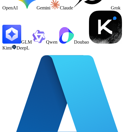
OpenAI
Gemini
Claude
Grok
GLM
Qwen
Doubao
Kimi
DeepL