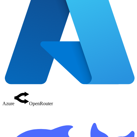
Azure
OpenRouter