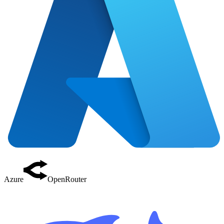
Azure
OpenRouter