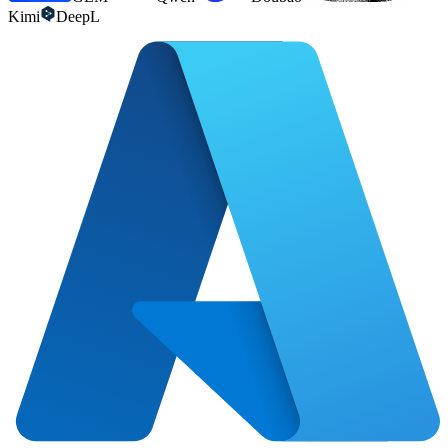
Kimi
DeepL