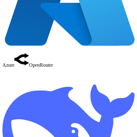
Azure
OpenRouter