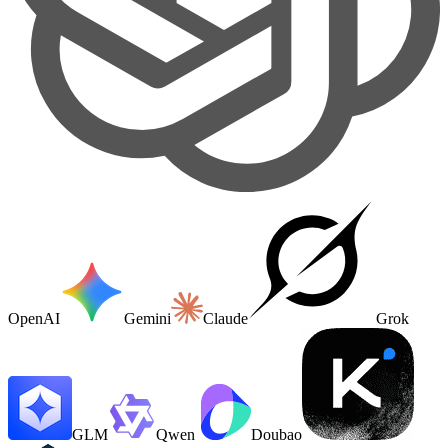
OpenAI
Gemini
Claude
Grok
GLM
Qwen
Doubao