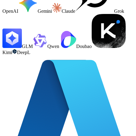
OpenAI
Gemini
Claude
Grok
GLM
Qwen
Doubao
Kimi
DeepL