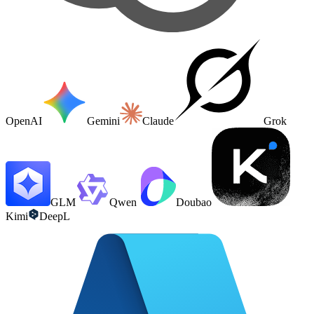
OpenAI
Gemini
Claude
Grok
GLM
Qwen
Doubao
Kimi
DeepL