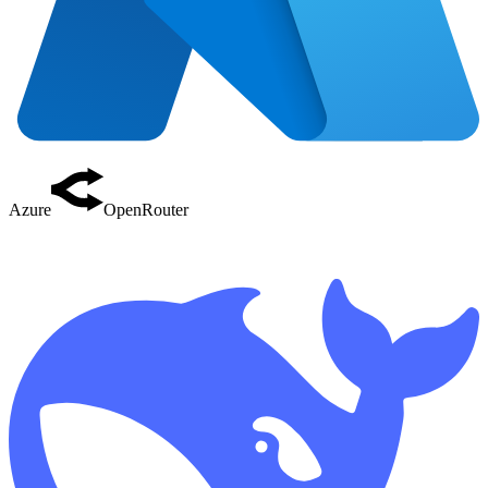
Azure
OpenRouter