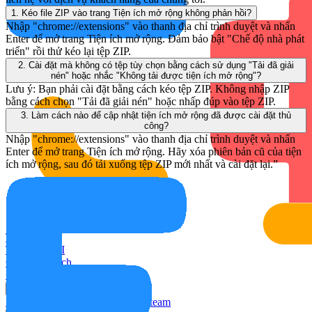
1. Kéo file ZIP vào trang Tiện ích mở rộng không phản hồi?
Nhập "chrome://extensions" vào thanh địa chỉ trình duyệt và nhấn
Enter để mở trang Tiện ích mở rộng. Đảm bảo bật "Chế độ nhà phát
triển" rồi thử kéo lại tệp ZIP.
2. Cài đặt mà không có tệp tùy chọn bằng cách sử dụng "Tải đã giải
nén" hoặc nhắc "Không tải được tiện ích mở rộng"?
Lưu ý: Bạn phải cài đặt bằng cách kéo tệp ZIP. Không nhập ZIP
bằng cách chọn "Tải đã giải nén" hoặc nhấp đúp vào tệp ZIP.
3. Làm cách nào để cập nhật tiện ích mở rộng đã được cài đặt thủ
công?
Nhập "chrome://extensions" vào thanh địa chỉ trình duyệt và nhấn
Enter để mở trang Tiện ích mở rộng. Hãy xóa phiên bản cũ của tiện
ích mở rộng, sau đó tải xuống tệp ZIP mới nhất và cài đặt lại.”
Trang chủ
Trình dịch AI
Cài đặt tiện ích
Định giá
Ứng dụng
Dịch video
Dịch cuộc họp
Dịch Steam