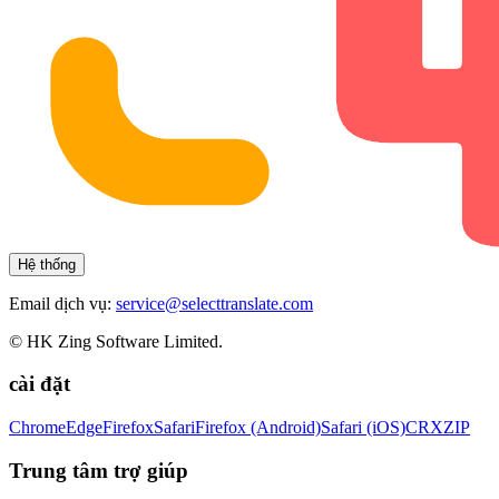
Hệ thống
Email dịch vụ:
service@selecttranslate.com
© HK Zing Software Limited.
cài đặt
Chrome
Edge
Firefox
Safari
Firefox (Android)
Safari (iOS)
CRX
ZIP
Trung tâm trợ giúp