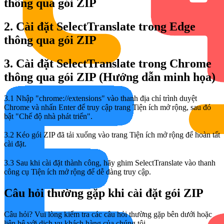
thông qua gói ZIP
2. Cài đặt SelectTranslate trong Edge
thông qua gói ZIP
3. Cài đặt SelectTranslate trong Chrome
thông qua gói ZIP (Hướng dẫn minh họa)
3.1 Nhập "chrome://extensions" vào thanh địa chỉ trình duyệt
Chrome và nhấn Enter để truy cập trang Tiện ích mở rộng, sau đó
bật "Chế độ nhà phát triển".
3.2 Kéo gói ZIP đã tải xuống vào trang Tiện ích mở rộng để hoàn tất
cài đặt.
3.3 Sau khi cài đặt thành công, hãy ghim SelectTranslate vào thanh
công cụ Tiện ích mở rộng để dễ dàng truy cập.
Câu hỏi thường gặp khi cài đặt gói ZIP
Câu hỏi? Vui lòng kiểm tra các câu hỏi thường gặp bên dưới hoặc
liên hệ với dịch vụ khách hàng của chúng tôi.