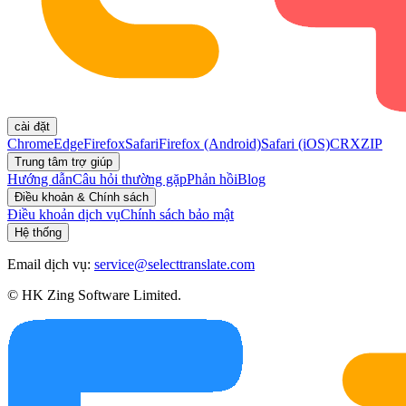
cài đặt
Chrome
Edge
Firefox
Safari
Firefox (Android)
Safari (iOS)
CRX
ZIP
Trung tâm trợ giúp
Hướng dẫn
Câu hỏi thường gặp
Phản hồi
Blog
Điều khoản & Chính sách
Điều khoản dịch vụ
Chính sách bảo mật
Hệ thống
Email dịch vụ:
service@selecttranslate.com
© HK Zing Software Limited.