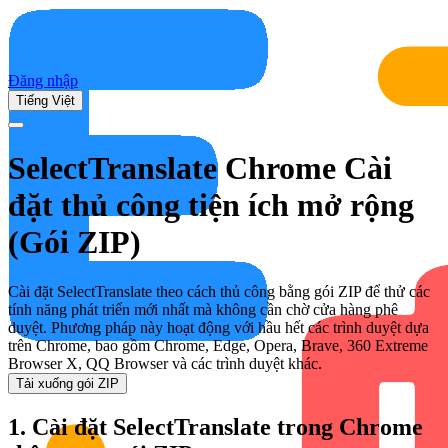
Đăng nhập
Tiếng Việt
SelectTranslate Chrome Cài
đặt thủ công tiện ích mở rộng
(Gói ZIP)
Cài đặt SelectTranslate theo cách thủ công bằng gói ZIP để thử các
tính năng phát triển mới nhất mà không cần chờ cửa hàng phê
duyệt. Phương pháp này hoạt động với hầu hết các trình duyệt dựa
trên Chrome, bao gồm Chrome, Edge, Opera, Brave, 360 Extreme
Browser X, QQ Browser và các trình duyệt khác.
Tải xuống gói ZIP
1. Cài đặt SelectTranslate trong Chrome