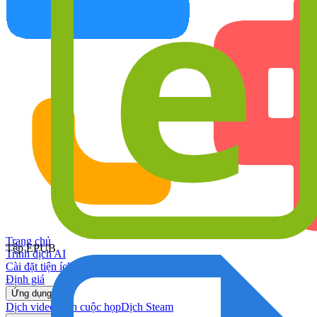
Trang chủ
Tệp EPUB
Trình dịch AI
Cài đặt tiện ích
Định giá
Ứng dụng
Dịch video
Dịch cuộc họp
Dịch Steam