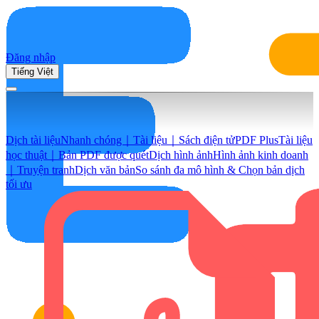
Đăng nhập
Tiếng Việt
Dịch tài liệu
Nhanh chóng｜Tài liệu｜Sách điện tử
PDF Plus
Tài liệu
học thuật｜Bản PDF được quét
Dịch hình ảnh
Hình ảnh kinh doanh
｜Truyện tranh
Dịch văn bản
So sánh đa mô hình & Chọn bản dịch
tối ưu