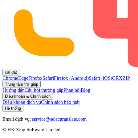
cài đặt
Chrome
Edge
Firefox
Safari
Firefox (Android)
Safari (iOS)
CRX
ZIP
Trung tâm trợ giúp
Hướng dẫn
Câu hỏi thường gặp
Phản hồi
Blog
Điều khoản & Chính sách
Điều khoản dịch vụ
Chính sách bảo mật
Hệ thống
Email dịch vụ:
service@selecttranslate.com
© HK Zing Software Limited.