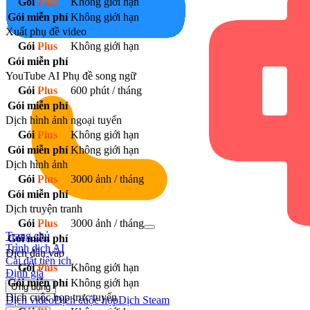
Gói
Plus
Không giới hạn
Gói miễn phí
Không giới hạn
Xuất phụ đề video
Gói
Plus
Không giới hạn
Gói miễn phí
YouTube AI Phụ đề song ngữ
Gói
Plus
600 phút / tháng
Gói miễn phí
Dịch hình ảnh ngoại tuyến
Gói
Plus
Không giới hạn
Gói miễn phí
Không giới hạn
Dịch hình ảnh
Gói
Plus
3000 ảnh / tháng
Gói miễn phí
Dịch truyện tranh
Gói
Plus
3000 ảnh / tháng
Trang chủ
Gói miễn phí
Trình dịch AI
Dịch đầu vào
Cài đặt tiện ích
Gói
Plus
Không giới hạn
Định giá
Gói miễn phí
Không giới hạn
Ứng dụng
Dịch cuộc họp trực tuyến
Dịch video
Dịch cuộc họp
Dịch Steam