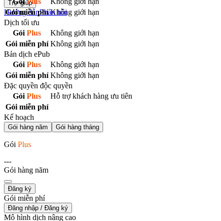
Gói
Plus
Không giới hạn
Trợ giúp
Hướng dẫn
Phản hồi
Gói miễn phí
Không giới hạn
Dịch tối ưu
Gói
Plus
Không giới hạn
Gói miễn phí
Không giới hạn
Bản dịch ePub
Gói
Plus
Không giới hạn
Gói miễn phí
Không giới hạn
Đặc quyền độc quyền
Gói
Plus
Hỗ trợ khách hàng ưu tiên
Gói miễn phí
Kế hoạch
Gói hàng năm
Gói hàng tháng
Gói
Plus
---
Gói hàng năm
Đăng ký
Gói miễn phí
Đăng nhập / Đăng ký
Mô hình dịch nâng cao