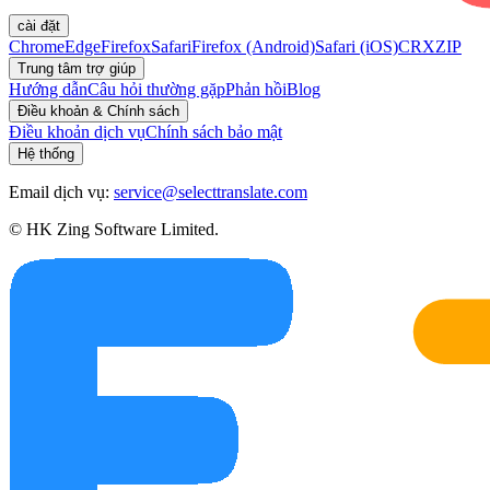
cài đặt
Chrome
Edge
Firefox
Safari
Firefox (Android)
Safari (iOS)
CRX
ZIP
Trung tâm trợ giúp
Hướng dẫn
Câu hỏi thường gặp
Phản hồi
Blog
Điều khoản & Chính sách
Điều khoản dịch vụ
Chính sách bảo mật
Hệ thống
Email dịch vụ:
service@selecttranslate.com
© HK Zing Software Limited.