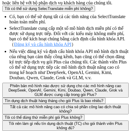
hoặc liên hệ với bộ phận dịch vụ khách hàng của chúng tôi.
Tôi có thể sử dụng SelecTranslate miễn phí không?
Có, bạn có thể sử dụng tất cả các tính năng của SelectTranslate
hoàn toàn miễn phí.
SelectTranslate cung cấp một số mô hình dịch miễn phí có thể
được sử dụng trực tiếp. Đối với các kiểu máy không miễn phí,
bạn có thể kích hoạt chúng bằng cách định cấu hình khóa API.
（
Đăng ký và cấu hình khóa API
）
Nếu việc đăng ký và định cấu hình khóa API mô hình dịch thuật
của riêng bạn cảm thấy cồng kềnh, bạn cũng có thể chọn đăng
ký trực tiếp dịch vụ gói Plus của chúng tôi. Các thành viên Plus
có thể sử dụng trực tiếp các mô hình dịch thuật nâng cao có
trong kế hoạch như DeepSeek, OpenAI, Gemini, Kimi,
Doubao, Qwen, Claude, Grok và GLM, v.v.
Phiên bản mô hình nào được sử dụng cho các mô hình nâng cao
DeepSeek, OpenAI, Gemini, Kimi, Doubao, Qwen, Claude, Grok và
GLM được cung cấp trong gói Plus?
Tín dụng dịch thuật hàng tháng cho gói Plus là bao nhiêu?
Tất cả các mô hình nâng cao có chia sẻ phần công lao dịch thuật
không?
Tôi có thể dùng thử miễn phí gói Plus không?
Tôi nên làm gì nếu tín dụng dịch thuật (TC) cho gói thành viên Plus
không đủ?