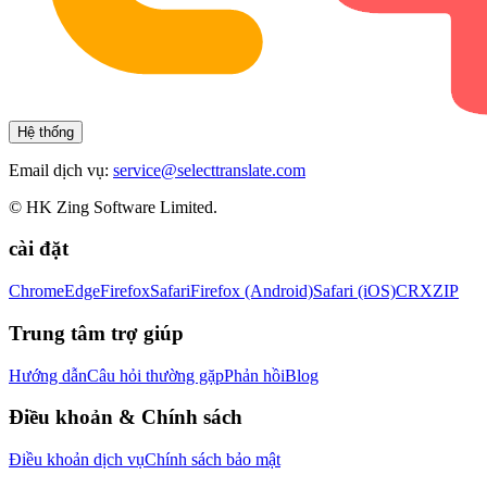
Hệ thống
Email dịch vụ:
service@selecttranslate.com
© HK Zing Software Limited.
cài đặt
Chrome
Edge
Firefox
Safari
Firefox (Android)
Safari (iOS)
CRX
ZIP
Trung tâm trợ giúp
Hướng dẫn
Câu hỏi thường gặp
Phản hồi
Blog
Điều khoản & Chính sách
Điều khoản dịch vụ
Chính sách bảo mật