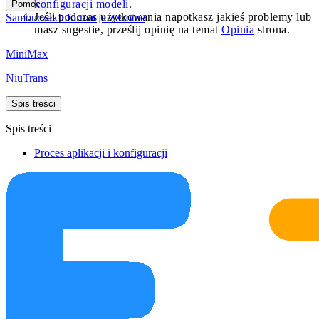
konfiguracji modeli
.
Pomoc
Jeśli podczas użytkowania napotkasz jakieś problemy lub
Samouczek
Informacje zwrotne
masz sugestie, prześlij opinię na temat
Opinia
strona.
MiniMax
NiuTrans
Spis treści
Spis treści
Proces aplikacji i konfiguracji