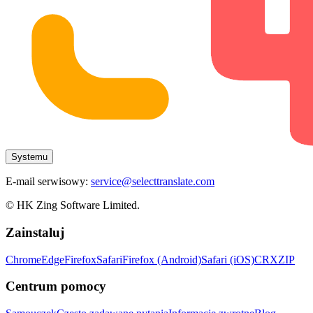
Systemu
E-mail serwisowy:
service@selecttranslate.com
© HK Zing Software Limited.
Zainstaluj
Chrome
Edge
Firefox
Safari
Firefox (Android)
Safari (iOS)
CRX
ZIP
Centrum pomocy