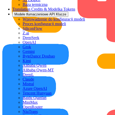
Baza termiczna
Translation Credits & Modelka Tokens
Modele tłumaczeniowe API Klucze
Wprowadzenie do konfiguracji modeli
Proces konfiguracji modeli
SiliconFlow
Z.ai
DeepSeek
OpenAI
Grok
Gemini
ByteDance Doubao
Kimi
Alibaba Qwen
Alibaba Qwen-MT
DeepL
Claude
Mistral
Azure OpenAI
Tencent Hunyuan
Baidu Qianfan
MiniMax
OpenRouter
NiuTrans