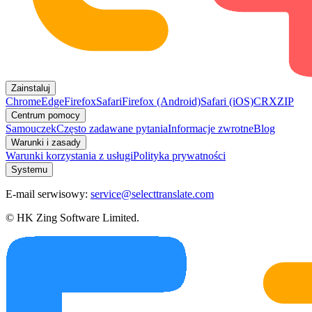
Zainstaluj
Chrome
Edge
Firefox
Safari
Firefox (Android)
Safari (iOS)
CRX
ZIP
Centrum pomocy
Samouczek
Często zadawane pytania
Informacje zwrotne
Blog
Warunki i zasady
Warunki korzystania z usługi
Polityka prywatności
Systemu
E-mail serwisowy:
service@selecttranslate.com
© HK Zing Software Limited.