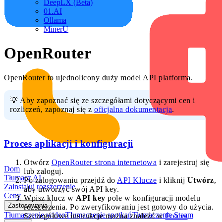
DeepLX (Beta)
01.AI
Ollama
MinerU
OpenRouter
OpenRouter to ujednolicony duży model API platforma.
💡 Aby zapoznać się ze szczegółami dotyczącymi cen i
rozliczeń, zapoznaj się z
oficjalna dokumentacja
.
Proces aplikacji i konfiguracji
Otwórz
OpenRouter strona internetowa
i zarejestruj się
Dom
lub zaloguj.
Tłumacz AI
Po zalogowaniu przejdź do
API Klucze
i kliknij
Utwórz
,
Zainstaluj rozszerzenie
aby utworzyć swój API key.
Ceny
Wpisz klucz w
API key
pole w konfiguracji modelu
Zastosowania
rozszerzenia. Po zweryfikowaniu jest gotowy do użycia.
Tłumaczenie wideo
Tłumaczenie spotkań
Tłumaczenie Steam
Szczegółowe instrukcje można znaleźć w
Proces