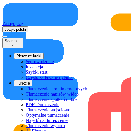
Zaloguj się
Język polski
Search…
k
Pierwsze kroki
Wprowadzenie
Instalacja
Szybki start
Często zadawane pytania
Funkcje
Tłumaczenie stron internetowych
Tłumaczenie napisów wideo
Tłumaczenie spotkań online
PDF Tłumaczenie
Tłumaczenie wejściowe
Optymalne tłumaczenie
Najedź na tłumaczenie
Tłumaczenie wyboru
AI Ekspert