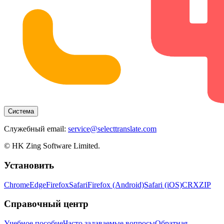
Система
Служебный email:
service@selecttranslate.com
© HK Zing Software Limited.
Установить
Chrome
Edge
Firefox
Safari
Firefox (Android)
Safari (iOS)
CRX
ZIP
Справочный центр
Учебное пособие
Часто задаваемые вопросы
Обратная