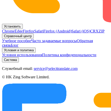
Установить
Chrome
Edge
Firefox
Safari
Firefox (Android)
Safari (iOS)
CRX
ZIP
Справочный центр
Учебное пособие
Часто задаваемые вопросы
Обратная
связь
Блог
Условия и политика
Условия использования
Политика конфиденциальности
Система
Служебный email:
service@selecttranslate.com
© HK Zing Software Limited.