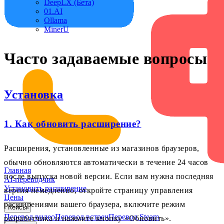
DeepLX (Бета)
01.AI
Ollama
MinerU
Часто задаваемые вопросы
Установка
1. Как обновить расширение?
Расширения, установленные из магазинов браузеров,
обычно обновляются автоматически в течение 24 часов
Главная
после выпуска новой версии. Если вам нужна последняя
AI-переводчик
Установить расширение
версия немедленно, откройте страницу управления
Цены
расширениями вашего браузера, включите режим
Кейсы
Перевод видео
Перевод встреч
Перевод Steam
разработчика и нажмите кнопку «Обновить».