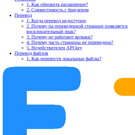
1. Как обновить расширение?
2. Совместимость с браузером
Перевод
1. Когда перевод недоступен
2. Почему на переведенной странице появляется
восклицательный знак?
3. Почему не работают ярлыки?
4. Почему часть страницы не переведена?
5. Недействителен API key
Перевод файлов
1. Как перевести локальные файлы?