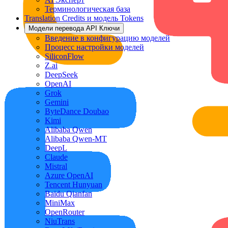
Терминологическая база
Translation Credits и модель Tokens
Модели перевода API Ключи
Введение в конфигурацию моделей
Процесс настройки моделей
SiliconFlow
Z.ai
DeepSeek
OpenAI
Grok
Gemini
ByteDance Doubao
Kimi
Alibaba Qwen
Alibaba Qwen-MT
DeepL
Claude
Mistral
Azure OpenAI
Tencent Hunyuan
Baidu Qianfan
MiniMax
OpenRouter
NiuTrans