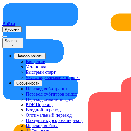
Войти
Русский
Search…
k
Начало работы
Введение
Установка
Быстрый старт
Часто задаваемые вопросы
Особенности
Перевод веб-страниц
Перевод субтитров видео
Перевод онлайн-встреч
PDF Перевод
Входной перевод
Оптимальный перевод
Наведите курсор на перевод
Перевод выбора
AI Эксперт