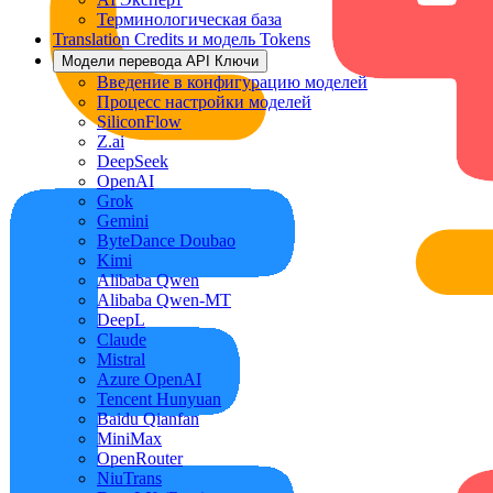
Терминологическая база
Translation Credits и модель Tokens
Модели перевода API Ключи
Введение в конфигурацию моделей
Процесс настройки моделей
SiliconFlow
Z.ai
DeepSeek
OpenAI
Grok
Gemini
ByteDance Doubao
Kimi
Alibaba Qwen
Alibaba Qwen-MT
DeepL
Claude
Mistral
Azure OpenAI
Tencent Hunyuan
Baidu Qianfan
MiniMax
OpenRouter
NiuTrans