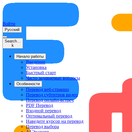
Войти
Русский
Search…
k
Начало работы
Введение
Установка
Быстрый старт
Часто задаваемые вопросы
Особенности
Перевод веб-страниц
Перевод субтитров видео
Перевод онлайн-встреч
PDF Перевод
Входной перевод
Оптимальный перевод
Наведите курсор на перевод
Перевод выбора
AI Эксперт