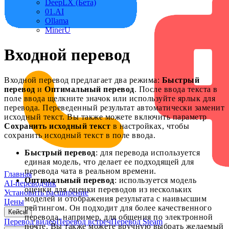
DeepLX (Бета)
01.AI
Ollama
MinerU
Входной перевод
Входной перевод предлагает два режима:
Быстрый
перевод
и
Оптимальный перевод
. После ввода текста в
поле ввода щелкните значок или используйте ярлык для
перевода. Переведенный результат автоматически заменит
исходный текст. Вы также можете включить параметр
Сохранить исходный текст
в настройках, чтобы
сохранить исходный текст в поле ввода.
Быстрый перевод
: для перевода используется
единая модель, что делает ее подходящей для
перевода чата в реальном времени.
Главная
Оптимальный перевод
: используется модель
AI-переводчик
оценки для оценки переводов из нескольких
Установить расширение
моделей и отображения результата с наивысшим
Цены
рейтингом. Он подходит для более качественного
Кейсы
перевода, например, для общения по электронной
Перевод видео
Перевод встреч
Перевод Steam
почте. Вы также можете вручную выбрать желаемый