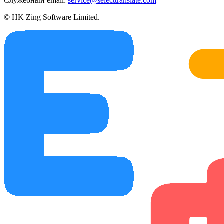
Служебный email:
service@selecttranslate.com
© HK Zing Software Limited.