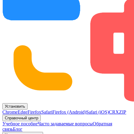
Установить
Chrome
Edge
Firefox
Safari
Firefox (Android)
Safari (iOS)
CRX
ZIP
Справочный центр
Учебное пособие
Часто задаваемые вопросы
Обратная
связь
Блог