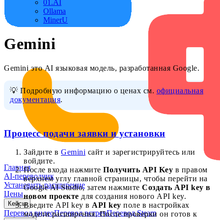
01.AI
Ollama
MinerU
Gemini
Gemini это AI языковая модель, разработанная Google.
💡 Подробную информацию о ценах см.
официальная
документация
.
Процесс подачи заявки и установки
Зайдите в
Gemini
сайт и зарегистрируйтесь или
войдите.
Главная
После входа нажмите
Получить API Key
в правом
AI-переводчик
верхнем углу главной страницы, чтобы перейти на
Установить расширение
Google AI Studio, затем нажмите
Создать API key в
Цены
новом проекте
для создания нового API key.
Кейсы
Введите API key в
API key
поле в настройках
Перевод видео
Перевод встреч
Перевод Steam
модели расширения. После проверки он готов к