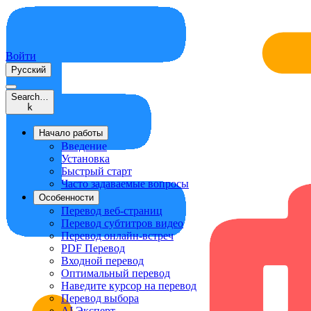
Войти
Русский
Search…
k
Начало работы
Введение
Установка
Быстрый старт
Часто задаваемые вопросы
Особенности
Перевод веб-страниц
Перевод субтитров видео
Перевод онлайн-встреч
PDF Перевод
Входной перевод
Оптимальный перевод
Наведите курсор на перевод
Перевод выбора
AI Эксперт