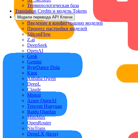
Терминологическая база
Translation Credits и модель Tokens
Модели перевода API Ключи
Введение в конфигурацию моделей
Процесс настройки моделей
SiliconFlow
Z.ai
DeepSeek
OpenAI
Grok
Gemini
ByteDance Dola
Kimi
Alibaba Qwen
DeepL
Claude
Mistral
Azure OpenAI
Tencent Hunyuan
Baidu Qianfan
MiniMax
OpenRouter
NiuTrans
DeepLX (Бета)