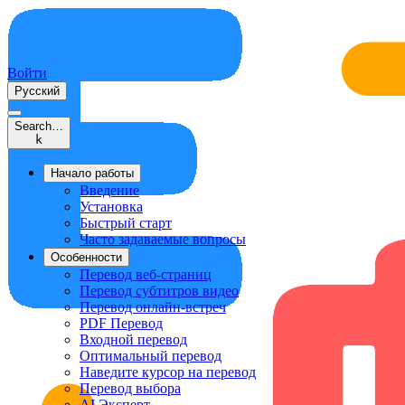
Войти
Русский
Search…
k
Начало работы
Введение
Установка
Быстрый старт
Часто задаваемые вопросы
Особенности
Перевод веб-страниц
Перевод субтитров видео
Перевод онлайн-встреч
PDF Перевод
Входной перевод
Оптимальный перевод
Наведите курсор на перевод
Перевод выбора
AI Эксперт