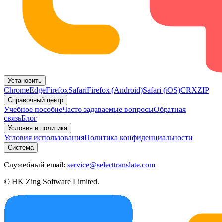
Установить
Chrome
Edge
Firefox
Safari
Firefox (Android)
Safari (iOS)
CRX
ZIP
Справочный центр
Учебное пособие
Часто задаваемые вопросы
Обратная
связь
Блог
Условия и политика
Условия использования
Политика конфиденциальности
Система
Служебный email:
service@selecttranslate.com
© HK Zing Software Limited.