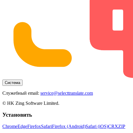
Система
Служебный email:
service@selecttranslate.com
© HK Zing Software Limited.
Установить
Chrome
Edge
Firefox
Safari
Firefox (Android)
Safari (iOS)
CRX
ZIP