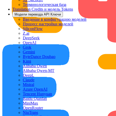
Терминологическая база
Translation Credits и модель Tokens
Модели перевода API Ключи
Введение в конфигурацию моделей
Процесс настройки моделей
SiliconFlow
Z.ai
DeepSeek
OpenAI
Grok
Gemini
ByteDance Doubao
Kimi
Alibaba Qwen
Alibaba Qwen-MT
DeepL
Claude
Mistral
Azure OpenAI
Tencent Hunyuan
Baidu Qianfan
MiniMax
OpenRouter
NiuTrans