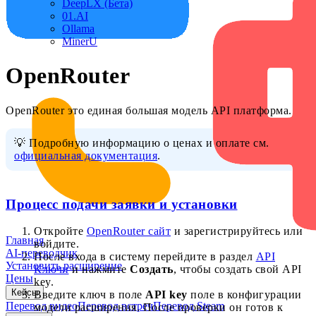
DeepLX (Бета)
01.AI
Ollama
MinerU
OpenRouter
OpenRouter это единая большая модель API платформа.
💡 Подробную информацию о ценах и оплате см.
официальная документация
.
Процесс подачи заявки и установки
Откройте
OpenRouter сайт
и зарегистрируйтесь или
Главная
войдите.
AI-переводчик
После входа в систему перейдите в раздел
API
Установить расширение
Ключи
и нажмите
Создать
, чтобы создать свой API
Цены
key.
Кейсы
Введите ключ в поле
API key
поле в конфигурации
Перевод видео
Перевод встреч
Перевод Steam
модели расширения. После проверки он готов к