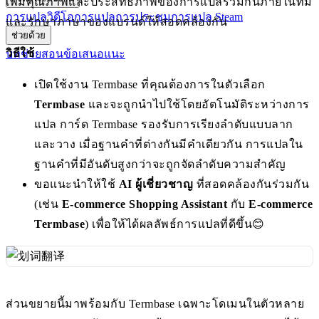
เพิ่มคุณภาพและประสิทธิภาพของการแปลร่วมกันภายในทีม
การแปลวิดีโอ
การแปลการประชุม
การแปล Steam
และรักษาภาษาของแบรนด์ให้สอดคล้องกัน
ช่วยด้วย
วิธีใช้
บทช่วยสอน
ข้อเสนอแนะ
เปิดใช้งาน Termbase ที่คุณต้องการในตัวเลือก
Termbase
และจะถูกนำไปใช้โดยอัตโนมัติระหว่างการ
แปล การ์ด Termbase รองรับการเรียงลำดับแบบลาก
และวาง เมื่อฐานคำที่ต่างกันมีคำเดียวกัน การแปลใน
ฐานคำที่มีอันดับสูงกว่าจะถูกจัดลำดับความสำคัญ
ขอแนะนำให้ใช้
AI ผู้เชี่ยวชาญ
ที่สอดคล้องกันร่วมกัน
(เช่น
E-commerce Shopping Assistant
กับ
E-commerce
Termbase
) เพื่อให้ได้ผลลัพธ์การแปลที่ดีขึ้น😊
ส่วนขยายนี้มาพร้อมกับ Termbase เฉพาะโดเมนในตัวหลาย