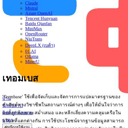
Claude
Mistral
Azure OpenAI
Tencent Hunyuan
Baidu Qianfan
MiniMax
OpenRouter
NiuTrans
DeepLX (เบต้า)
01.AI
Ollama
MinerU
เทอมเบส
'Termbase' ใช้เพื่อจัดเก็บและจัดการการแปลมาตรฐานของ
บ้าน
คำศัพท์ทางวิชาชีพในสถานการณ์ต่างๆ เพื่อให้มั่นใจว่าการ
นักแปล AI
แปลถูกต้องและสม่ำเสมอ และหลีกเลี่ยงความคลุมเครือใน
ติดตั้งส่วนขยาย
ราคา
บริบทที่แตกต่างกัน การใช้ประโยชน์จากฐานข้อมูลสามารถ
กรณีการใช้งาน