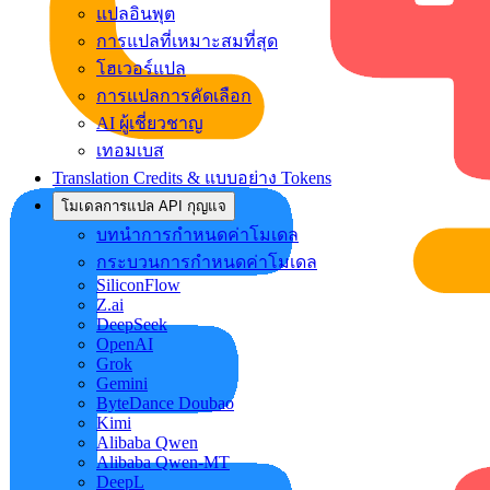
แปลอินพุต
การแปลที่เหมาะสมที่สุด
โฮเวอร์แปล
การแปลการคัดเลือก
AI ผู้เชี่ยวชาญ
เทอมเบส
Translation Credits & แบบอย่าง Tokens
โมเดลการแปล API กุญแจ
บทนำการกำหนดค่าโมเดล
กระบวนการกำหนดค่าโมเดล
SiliconFlow
Z.ai
DeepSeek
OpenAI
Grok
Gemini
ByteDance Doubao
Kimi
Alibaba Qwen
Alibaba Qwen-MT
DeepL