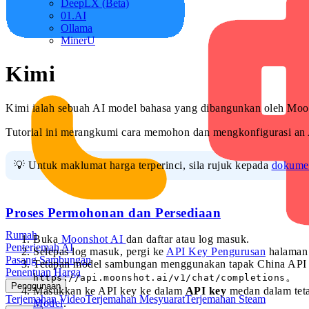
DeepLX (Beta)
01.AI
Ollama
MinerU
Kimi
Kimi ialah sebuah AI model bahasa yang dibangunkan oleh Moo
Tutorial ini merangkumi cara memohon dan mengkonfigurasi an 
💡 Untuk maklumat harga terperinci, sila rujuk kepada
dokumen
Proses Permohonan dan Persediaan
Rumah
Buka
Moonshot AI
dan daftar atau log masuk.
Penterjemah AI
Selepas log masuk, pergi ke
API Key Pengurusan
halaman 
Pasang Sambungan
Tetapan model sambungan menggunakan tapak China API end
Penentuan Harga
。
https://api.moonshot.ai/v1/chat/completions
Penggunaan
Masukkan ke API key ke dalam
API key
medan dalam teta
Terjemahan Video
Terjemahan Mesyuarat
Terjemahan Steam
Model
.