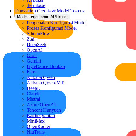
Termbase
Translation Credits & Model Tokens
Model Terjemahan API kunci
Pengenalan Konfigurasi Model
Proses Konfigurasi Model
SiliconFlow
Z.ai
DeepSeek
OpenAI
Grok
Gemini
ByteDance Doubao
Kimi
Alibaba Qwen
Alibaba Qwen-MT
DeepL
Claude
Mistral
Azure OpenAI
Tencent Hunyuan
Baidu Qianfan
MiniMax
OpenRouter
NiuTrans