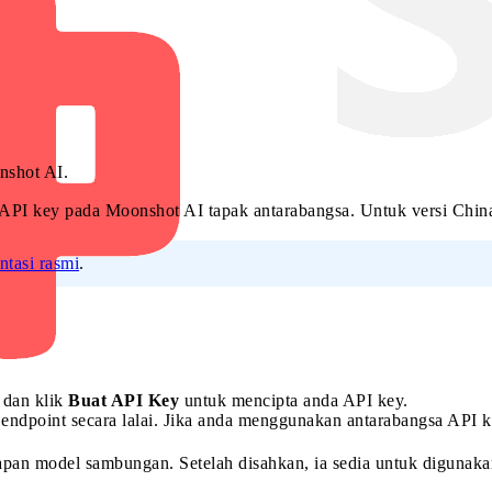
nshot AI.
API key pada Moonshot AI tapak antarabangsa. Untuk versi China
tasi rasmi
.
dan klik
Buat API Key
untuk mencipta anda API key.
point secara lalai. Jika anda menggunakan antarabangsa API key
pan model sambungan. Setelah disahkan, ia sedia untuk digunakan