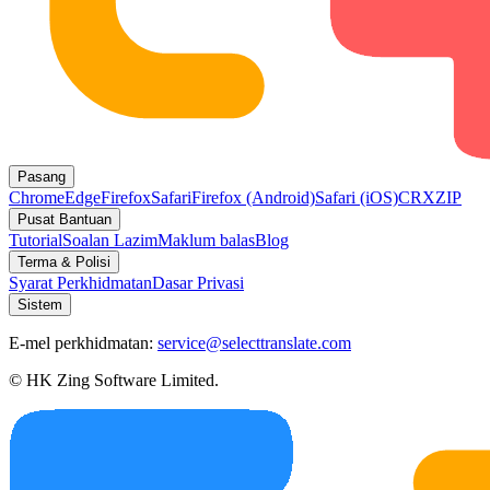
Pasang
Chrome
Edge
Firefox
Safari
Firefox (Android)
Safari (iOS)
CRX
ZIP
Pusat Bantuan
Tutorial
Soalan Lazim
Maklum balas
Blog
Terma & Polisi
Syarat Perkhidmatan
Dasar Privasi
Sistem
E-mel perkhidmatan:
service@selecttranslate.com
© HK Zing Software Limited.