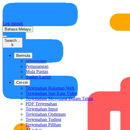
Log masuk
Bahasa Melayu
Search…
k
Bermula
pengenalan
Pemasangan
Mula Pantas
Soalan Lazim
Ciri-ciri
Terjemahan Halaman Web
Terjemahan Sari Kata Video
Terjemahan Mesyuarat Dalam Talian
PDF Terjemahan
Terjemahan Input
Terjemahan Optimum
Terjemahan Tuding
Terjemahan Pilihan
AI pakar