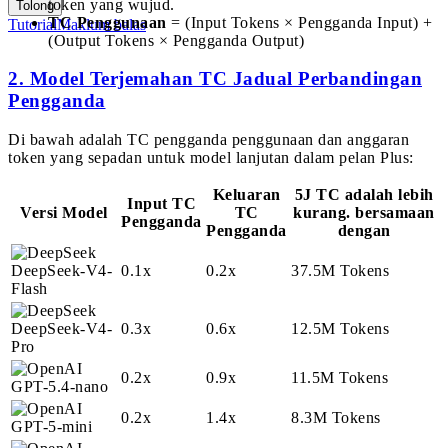
token yang wujud.
Tolong
TC Penggunaan
= (Input Tokens × Pengganda Input) +
Tutorial
Maklum balas
(Output Tokens × Pengganda Output)
2. Model Terjemahan TC Jadual Perbandingan
Pengganda
Di bawah adalah TC pengganda penggunaan dan anggaran
token yang sepadan untuk model lanjutan dalam pelan Plus:
Keluaran
5J TC adalah lebih
Input TC
Versi Model
TC
kurang. bersamaan
Pengganda
Pengganda
dengan
DeepSeek-V4-
0.1x
0.2x
37.5M Tokens
Flash
DeepSeek-V4-
0.3x
0.6x
12.5M Tokens
Pro
0.2x
0.9x
11.5M Tokens
GPT-5.4-nano
0.2x
1.4x
8.3M Tokens
GPT-5-mini