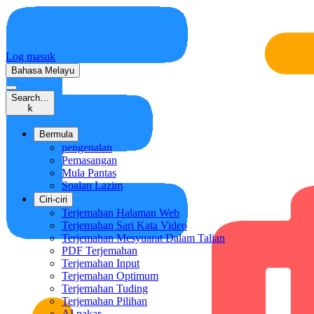
Log masuk
Bahasa Melayu
Search…
k
Bermula
pengenalan
Pemasangan
Mula Pantas
Soalan Lazim
Ciri-ciri
Terjemahan Halaman Web
Terjemahan Sari Kata Video
Terjemahan Mesyuarat Dalam Talian
PDF Terjemahan
Terjemahan Input
Terjemahan Optimum
Terjemahan Tuding
Terjemahan Pilihan
AI pakar