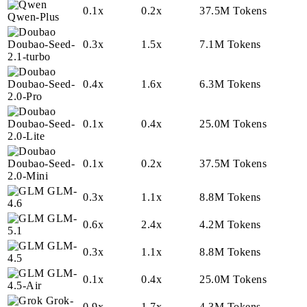
0.1x
0.2x
37.5M Tokens
Qwen-Plus
Doubao-Seed-
0.3x
1.5x
7.1M Tokens
2.1-turbo
Doubao-Seed-
0.4x
1.6x
6.3M Tokens
2.0-Pro
Doubao-Seed-
0.1x
0.4x
25.0M Tokens
2.0-Lite
Doubao-Seed-
0.1x
0.2x
37.5M Tokens
2.0-Mini
GLM-
0.3x
1.1x
8.8M Tokens
4.6
GLM-
0.6x
2.4x
4.2M Tokens
5.1
GLM-
0.3x
1.1x
8.8M Tokens
4.5
GLM-
0.1x
0.4x
25.0M Tokens
4.5-Air
Grok-
0.9x
1.7x
4.3M Tokens