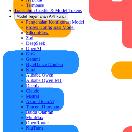
Termbase
Translation Credits & Model Tokens
Model Terjemahan API kunci
Pengenalan Konfigurasi Model
Proses Konfigurasi Model
SiliconFlow
Z.ai
DeepSeek
OpenAI
Grok
Gemini
ByteDance Doubao
Kimi
Alibaba Qwen
Alibaba Qwen-MT
DeepL
Claude
Mistral
Azure OpenAI
Tencent Hunyuan
Baidu Qianfan
MiniMax
OpenRouter
NiuTrans