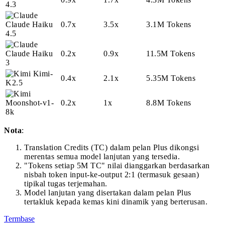
4.3
Claude Haiku
0.7x
3.5x
3.1M Tokens
4.5
Claude Haiku
0.2x
0.9x
11.5M Tokens
3
Kimi-
0.4x
2.1x
5.35M Tokens
K2.5
Moonshot-v1-
0.2x
1x
8.8M Tokens
8k
Nota
:
Translation Credits (TC) dalam pelan Plus dikongsi
merentas semua model lanjutan yang tersedia.
"Tokens setiap 5M TC" nilai dianggarkan berdasarkan
nisbah token input-ke-output 2:1 (termasuk gesaan)
tipikal tugas terjemahan.
Model lanjutan yang disertakan dalam pelan Plus
tertakluk kepada kemas kini dinamik yang berterusan.
Termbase