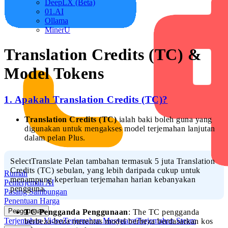
DeepLX (Beta)
01.AI
Ollama
MinerU
Translation Credits (TC) &
Model Tokens
1. Apakah Translation Credits (TC)?
Translation Credits (TC)
ialah baki boleh guna yang
digunakan untuk mengakses model terjemahan lanjutan
dalam pelan Plus.
SelectTranslate Pelan tambahan termasuk 5 juta Translation
Credits (TC) sebulan, yang lebih daripada cukup untuk
Rumah
menampung keperluan terjemahan harian kebanyakan
Penterjemah AI
pengguna.
Pasang Sambungan
Penentuan Harga
Penggunaan
TC Pengganda Penggunaan
: The TC pengganda
Terjemahan Video
Terjemahan Mesyuarat
Terjemahan Steam
berbeza-beza merentas model berbeza berdasarkan kos