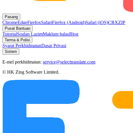
Pasang
Chrome
Edge
Firefox
Safari
Firefox (Android)
Safari (iOS)
CRX
ZIP
Pusat Bantuan
Tutorial
Soalan Lazim
Maklum balas
Blog
Terma & Polisi
Syarat Perkhidmatan
Dasar Privasi
Sistem
E-mel perkhidmatan:
service@selecttranslate.com
© HK Zing Software Limited.