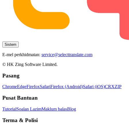
Sistem
E-mel perkhidmatan:
service@selecttranslate.com
© HK Zing Software Limited.
Pasang
Chrome
Edge
Firefox
Safari
Firefox (Android)
Safari (iOS)
CRX
ZIP
Pusat Bantuan
Tutorial
Soalan Lazim
Maklum balas
Blog
Terma & Polisi