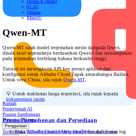
DeepLX (Beta)
01.AI
Ollama
MinerU
Qwen-MT
Qwen-MT ialah model terjemahan mesin daripada Qwen,
dinaik taraf sepenuhnya berdasarkan Qwen3 dan menumpukan
pada terjemahan berbilang bahasa berkualiti tinggi.
Tutorial ini merangkumi API key proses aplikasi dan
konfigurasi untuk Alibaba Cloud Tapak antarabangsa Bailian.
Untuk versi China, sila rujuk
Qwen-MT
.
💡 Untuk maklumat harga terperinci, sila rujuk kepada
dokumentasi rasmi
.
Rumah
Penterjemah AI
Pasang Sambungan
Proses Permohonan dan Persediaan
Penentuan Harga
Penggunaan
Terjemahan Video
Terjemahan Mesyuarat
Terjemahan Steam
Buka
Alibaba Cloud Studio Model
dan daftar atau log