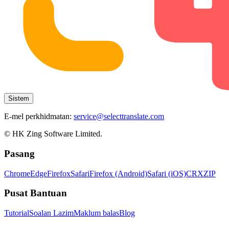
Sistem
E-mel perkhidmatan:
service@selecttranslate.com
© HK Zing Software Limited.
Pasang
Chrome
Edge
Firefox
Safari
Firefox (Android)
Safari (iOS)
CRX
ZIP
Pusat Bantuan
Tutorial
Soalan Lazim
Maklum balas
Blog