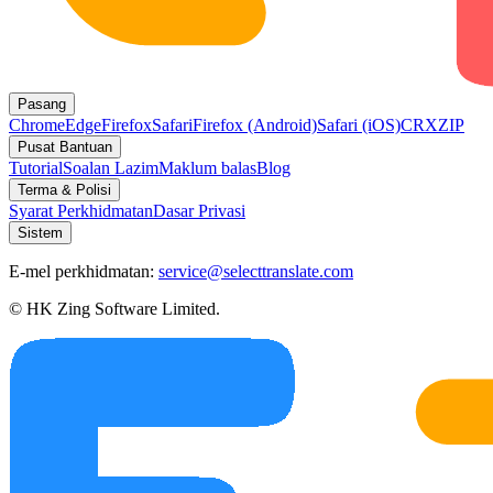
Pasang
Chrome
Edge
Firefox
Safari
Firefox (Android)
Safari (iOS)
CRX
ZIP
Pusat Bantuan
Tutorial
Soalan Lazim
Maklum balas
Blog
Terma & Polisi
Syarat Perkhidmatan
Dasar Privasi
Sistem
E-mel perkhidmatan:
service@selecttranslate.com
© HK Zing Software Limited.