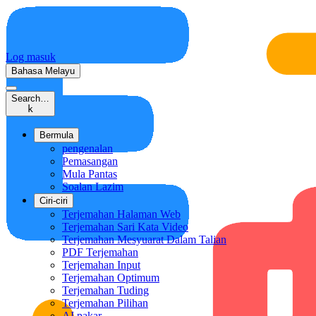
Log masuk
Bahasa Melayu
Search…
k
Bermula
pengenalan
Pemasangan
Mula Pantas
Soalan Lazim
Ciri-ciri
Terjemahan Halaman Web
Terjemahan Sari Kata Video
Terjemahan Mesyuarat Dalam Talian
PDF Terjemahan
Terjemahan Input
Terjemahan Optimum
Terjemahan Tuding
Terjemahan Pilihan
AI pakar