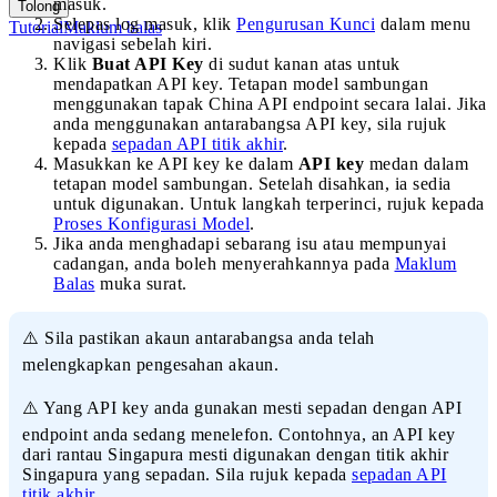
masuk.
Tolong
Selepas log masuk, klik
Pengurusan Kunci
dalam menu
Tutorial
Maklum balas
navigasi sebelah kiri.
Klik
Buat API Key
di sudut kanan atas untuk
mendapatkan API key. Tetapan model sambungan
menggunakan tapak China API endpoint secara lalai. Jika
anda menggunakan antarabangsa API key, sila rujuk
kepada
sepadan API titik akhir
.
Masukkan ke API key ke dalam
API key
medan dalam
tetapan model sambungan. Setelah disahkan, ia sedia
untuk digunakan. Untuk langkah terperinci, rujuk kepada
Proses Konfigurasi Model
.
Jika anda menghadapi sebarang isu atau mempunyai
cadangan, anda boleh menyerahkannya pada
Maklum
Balas
muka surat.
⚠️ Sila pastikan akaun antarabangsa anda telah
melengkapkan pengesahan akaun.
⚠️ Yang API key anda gunakan mesti sepadan dengan API
endpoint anda sedang menelefon. Contohnya, an API key
dari rantau Singapura mesti digunakan dengan titik akhir
Singapura yang sepadan. Sila rujuk kepada
sepadan API
titik akhir
.