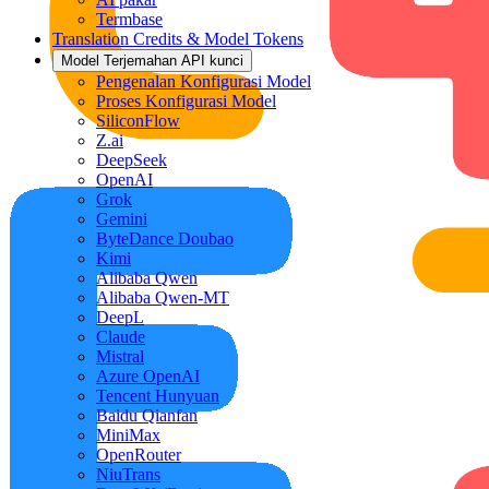
Termbase
Translation Credits & Model Tokens
Model Terjemahan API kunci
Pengenalan Konfigurasi Model
Proses Konfigurasi Model
SiliconFlow
Z.ai
DeepSeek
OpenAI
Grok
Gemini
ByteDance Doubao
Kimi
Alibaba Qwen
Alibaba Qwen-MT
DeepL
Claude
Mistral
Azure OpenAI
Tencent Hunyuan
Baidu Qianfan
MiniMax
OpenRouter
NiuTrans