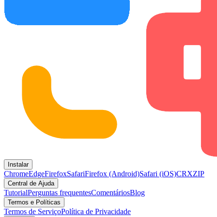
Instalar
Chrome
Edge
Firefox
Safari
Firefox (Android)
Safari (iOS)
CRX
ZIP
Central de Ajuda
Tutorial
Perguntas frequentes
Comentários
Blog
Termos e Políticas
Termos de Serviço
Política de Privacidade