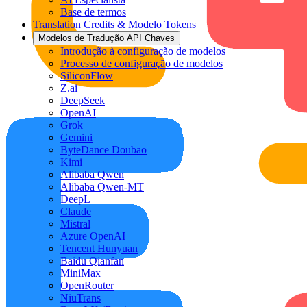
Base de termos
Translation Credits & Modelo Tokens
Modelos de Tradução API Chaves
Introdução à configuração de modelos
Processo de configuração de modelos
SiliconFlow
Z.ai
DeepSeek
OpenAI
Grok
Gemini
ByteDance Doubao
Kimi
Alibaba Qwen
Alibaba Qwen-MT
DeepL
Claude
Mistral
Azure OpenAI
Tencent Hunyuan
Baidu Qianfan
MiniMax
OpenRouter
NiuTrans