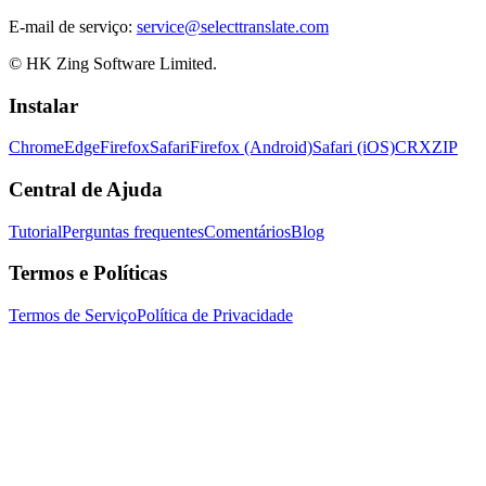
E-mail de serviço:
service@selecttranslate.com
© HK Zing Software Limited.
Instalar
Chrome
Edge
Firefox
Safari
Firefox (Android)
Safari (iOS)
CRX
ZIP
Central de Ajuda
Tutorial
Perguntas frequentes
Comentários
Blog
Termos e Políticas
Termos de Serviço
Política de Privacidade