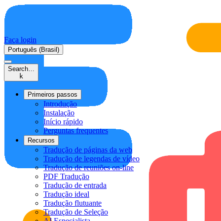
Faça login
Português (Brasil)
Search…
k
Primeiros passos
Introdução
Instalação
Início rápido
Perguntas frequentes
Recursos
Tradução de páginas da web
Tradução de legendas de vídeo
Tradução de reuniões on-line
PDF Tradução
Tradução de entrada
Tradução ideal
Tradução flutuante
Tradução de Seleção
AI Especialista