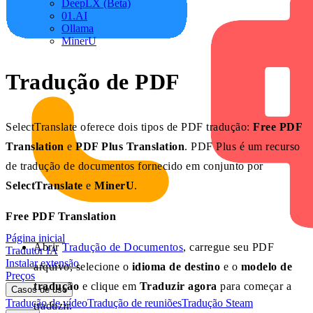
DeepLX (Beta)
01.AI
Ollama
MinerU
Tradução de PDF
SelectTranslate oferece dois tipos de PDF tradução:
Free PDF
Translation
e
PDF Plus Translation
. PDF Plus é um recurso
de tradução de documentos fornecido em conjunto por
SelectTranslate
e
MinerU
.
Free PDF Translation
Página inicial
Abrir
Tradução de Documentos
, carregue seu PDF
Tradutor IA
Instalar extensão
arquivo, selecione o
idioma de destino
e o
modelo de
Preços
tradução
e clique em
Traduzir agora
para começar a
Casos de uso
Tradução de vídeo
Tradução de reuniões
Tradução Steam
traduzir.