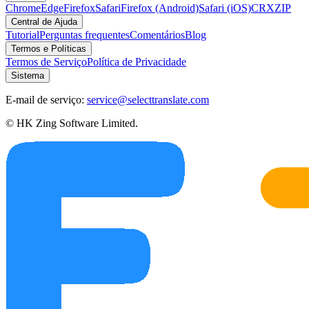
Chrome
Edge
Firefox
Safari
Firefox (Android)
Safari (iOS)
CRX
ZIP
Central de Ajuda
Tutorial
Perguntas frequentes
Comentários
Blog
Termos e Políticas
Termos de Serviço
Política de Privacidade
Sistema
E-mail de serviço:
service@selecttranslate.com
© HK Zing Software Limited.