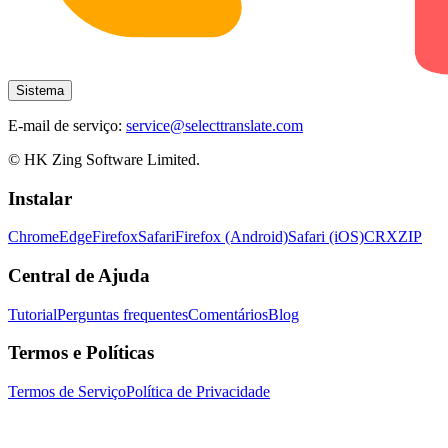
Sistema
E-mail de serviço:
service@selecttranslate.com
© HK Zing Software Limited.
Instalar
Chrome
Edge
Firefox
Safari
Firefox (Android)
Safari (iOS)
CRX
ZIP
Central de Ajuda
Tutorial
Perguntas frequentes
Comentários
Blog
Termos e Políticas
Termos de Serviço
Política de Privacidade