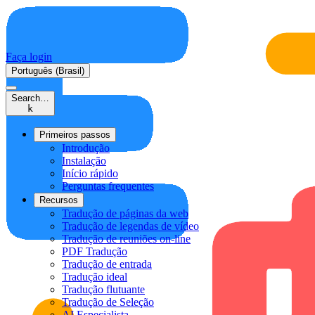
Faça login
Português (Brasil)
Search…
k
Primeiros passos
Introdução
Instalação
Início rápido
Perguntas frequentes
Recursos
Tradução de páginas da web
Tradução de legendas de vídeo
Tradução de reuniões on-line
PDF Tradução
Tradução de entrada
Tradução ideal
Tradução flutuante
Tradução de Seleção
AI Especialista