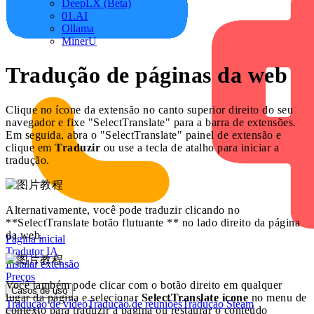
DeepLX (Beta)
01.AI
Ollama
MinerU
Tradução de páginas da web
Clique no ícone da extensão no canto superior direito do seu
navegador e fixe "SelectTranslate" para a barra de extensões.
Em seguida, abra o "SelectTranslate" painel de extensão e
clique em
Traduzir
ou use a tecla de atalho para iniciar a
tradução.
Alternativamente, você pode traduzir clicando no
**SelectTranslate botão flutuante ** no lado direito da página
da web.
Página inicial
Tradutor IA
Instalar extensão
Preços
Você também pode clicar com o botão direito em qualquer
Casos de uso
lugar da página e selecionar
SelectTranslate ícone
no menu de
Tradução de vídeo
Tradução de reuniões
Tradução Steam
contexto para traduzir a página ou restaurar o conteúdo