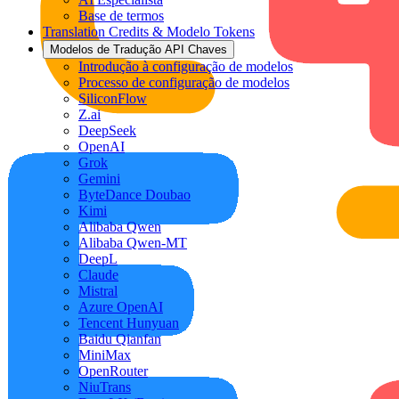
Base de termos
Translation Credits & Modelo Tokens
Modelos de Tradução API Chaves
Introdução à configuração de modelos
Processo de configuração de modelos
SiliconFlow
Z.ai
DeepSeek
OpenAI
Grok
Gemini
ByteDance Doubao
Kimi
Alibaba Qwen
Alibaba Qwen-MT
DeepL
Claude
Mistral
Azure OpenAI
Tencent Hunyuan
Baidu Qianfan
MiniMax
OpenRouter
NiuTrans