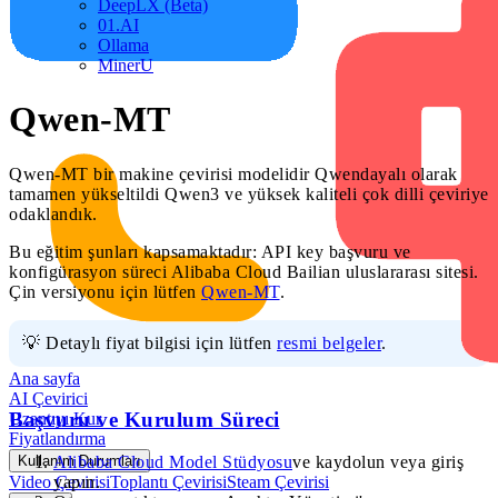
DeepLX (Beta)
01.AI
Ollama
MinerU
Qwen-MT
Qwen-MT bir makine çevirisi modelidir Qwendayalı olarak
tamamen yükseltildi Qwen3 ve yüksek kaliteli çok dilli çeviriye
odaklandık.
Bu eğitim şunları kapsamaktadır: API key başvuru ve
konfigürasyon süreci Alibaba Cloud Bailian uluslararası sitesi.
Çin versiyonu için lütfen
Qwen-MT
.
💡 Detaylı fiyat bilgisi için lütfen
resmi belgeler
.
Ana sayfa
AI Çevirici
Başvuru ve Kurulum Süreci
Uzantıyı Kur
Fiyatlandırma
Kullanım Durumları
Alibaba Cloud Model Stüdyosu
ve kaydolun veya giriş
Video Çevirisi
Toplantı Çevirisi
Steam Çevirisi
yapın.