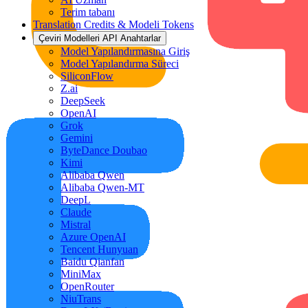
Terim tabanı
Translation Credits & Modeli Tokens
Çeviri Modelleri API Anahtarlar
Model Yapılandırmasına Giriş
Model Yapılandırma Süreci
SiliconFlow
Z.ai
DeepSeek
OpenAI
Grok
Gemini
ByteDance Doubao
Kimi
Alibaba Qwen
Alibaba Qwen-MT
DeepL
Claude
Mistral
Azure OpenAI
Tencent Hunyuan
Baidu Qianfan
MiniMax
OpenRouter
NiuTrans