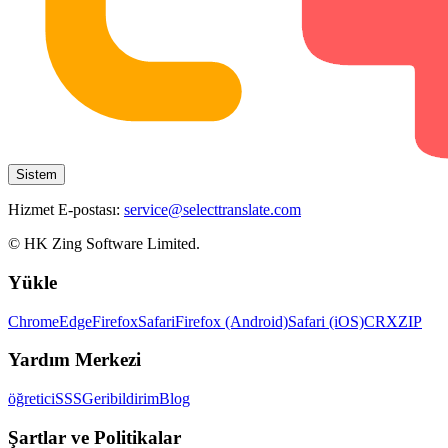
Sistem
Hizmet E-postası:
service@selecttranslate.com
© HK Zing Software Limited.
Yükle
Chrome
Edge
Firefox
Safari
Firefox (Android)
Safari (iOS)
CRX
ZIP
Yardım Merkezi
öğretici
SSS
Geribildirim
Blog
Şartlar ve Politikalar