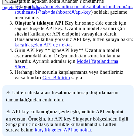
Oturum açtıktan sonra
Anahtar Yönetimi
'ne
Yardım
tıklayın(
https://modelstudio.console.alibabacloud.com/ap-
öğretici
Geribildirim
southeast-1/?tab=dashboard#/api-key
) soldaki gezinme
menüsünde.
Oluştur'a tıklayın API Key
bir sonuç elde etmek için
sağ üst köşede API key. Uzantının model ayarları Çin
sitesini kullanıyor API endpoint varsayılan olarak.
Uluslararası kullanıyorsanız API key, lütfen şuraya bakın:
karşılık gelen API uç nokta
.
Girin API key ** içineAPI key** Uzantının model
ayarlarındaki alan. Doğrulandıktan sonra kullanıma
hazırdır. Ayrıntılı adımlar için
Model Yapılandırma
Süreci
.
Herhangi bir sorunla karşılaşırsanız veya önerileriniz
varsa bunları
Geri Bildirim
sayfa.
⚠️ Lütfen uluslararası hesabınızın hesap doğrulamasını
tamamladığından emin olun.
⚠️ API key kullandığınız şeyle eşleşmelidir API endpoint
arıyorsun. Örneğin, bir API key Singapur bölgesinden ilgili
Singapur uç noktasıyla birlikte kullanılmalıdır. Lütfen
şuraya bakın:
karşılık gelen API uç nokta
.