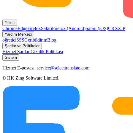
Yükle
Chrome
Edge
Firefox
Safari
Firefox (Android)
Safari (iOS)
CRX
ZIP
Yardım Merkezi
öğretici
SSS
Geribildirim
Blog
Şartlar ve Politikalar
Hizmet Şartları
Gizlilik Politikası
Sistem
Hizmet E-postası:
service@selecttranslate.com
© HK Zing Software Limited.